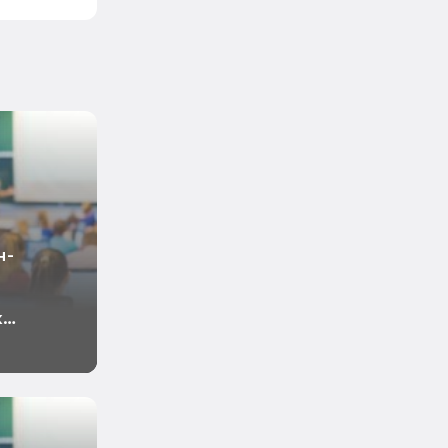
н-
х
ь с
6 год