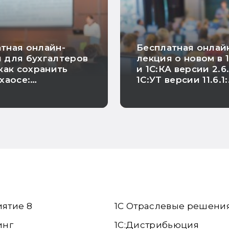
тная онлайн-
Бесплатная онлай
 для бухгалтеров
лекция о новом в 
 как сохранить
и 1С:КА версии 2.6.
 хаосе:
1С:УТ версии 11.6.1:
огия адаптации и
ДОПП для СПОТ, р
ствия в
ретро-бонусов
ениях
поставщиков по д
входящего докуме
др.
иятие 8
1С Отраслевые решени
инг
1С:Дистрибьюция