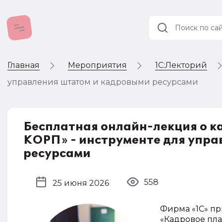
Главная
Мероприятия
1C:Лекторий
Учет и
налогообложение
управления штатом и кадровыми ресурсами
Автоматизация
Бесплатная онлайн-лекция о к
КОРП» - инструменте для упра
ресурсами
558
25 июня 2026
Фирма «1С» пр
«Кадровое пла