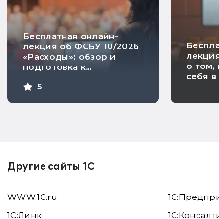
Бесплатная онлайн-
Беспла
лекция об ФСБУ 10/2026
лекция
«Расходы»: обзор и
о том,
подготовка к
себя в
применению стандарта
психол
5
спокой
измен
Другие сайты 1С
WWW.1С.ru
1С:Предпр
1С:Линк
1С:Консалт