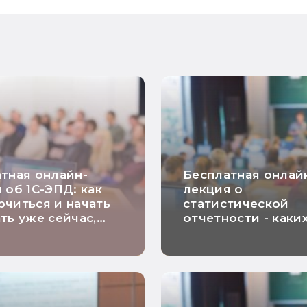
тная онлайн-
Бесплатная онлай
 об 1С-ЭПД: как
лекция о
читься и начать
статистической
ть уже сейчас,
отчетности - каки
ка и опыт
изменений ожидат
ователей
отчетности за 202