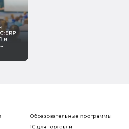
н-
1С:ERP
1 и
асчет
ате
нта и
я
Образовательные программы
1С для торговли