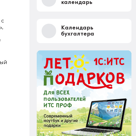
календарь
 с
ь,
Календарь
бухгалтера
з
ный