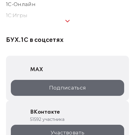
1С-Онлайн
1C:Игры
1С:Предприятие 8
1С:Консалтинг
БУХ.1С в соцсетях
1Софт
1С Отраслевые решения
MAX
1С:Дистрибьюция
1С:Образование
Подписаться
ИТС.1C.ru
Образовательные программы
ВКонтакте
1С для торговли
51592 участника
1С:Торговая площадка
Участвовать