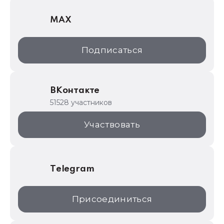
1С Отраслевые решения
MAX
1С:Дистрибьюция
1С:Образование
Подписаться
ИТС.1C.ru
Образовательные программы
ВКонтакте
1С для торговли
51528 участников
1С:Торговая площадка
Участвовать
Telegram
Присоединиться