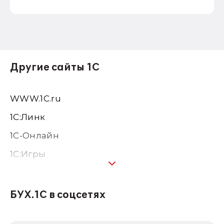
Другие сайты 1С
WWW.1С.ru
1С:Линк
1С-Онлайн
1C:Игры
1С:Предприятие 8
1С:Консалтинг
БУХ.1С в соцсетях
1Софт