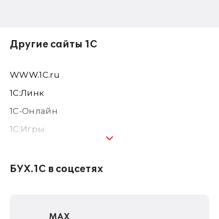
Другие сайты 1С
WWW.1С.ru
1С:Линк
1С-Онлайн
1C:Игры
1С:Предприятие 8
1С:Консалтинг
БУХ.1С в соцсетях
1Софт
1С Отраслевые решения
MAX