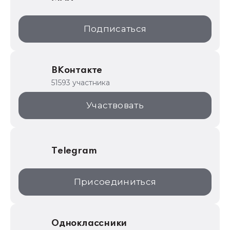
1С:Дистрибьюция
1С:Образование
Подписаться
ИТС.1C.ru
Образовательные программы
ВКонтакте
1С для торговли
51593 участника
1С:Торговая площадка
Участвовать
Telegram
Присоединиться
Одноклассники