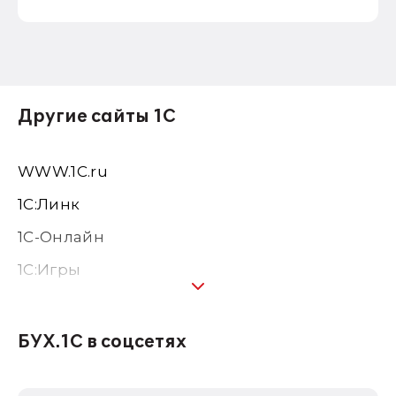
Другие сайты 1С
WWW.1С.ru
1С:Линк
1С-Онлайн
1C:Игры
1С:Предприятие 8
1С:Консалтинг
БУХ.1С в соцсетях
1Софт