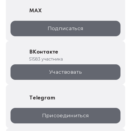
1С Отраслевые решения
MAX
1С:Дистрибьюция
1С:Образование
Подписаться
ИТС.1C.ru
Образовательные программы
ВКонтакте
1С для торговли
51583 участника
1С:Торговая площадка
Участвовать
Telegram
Присоединиться