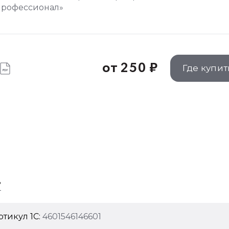
Профессионал»
от 250 ₽
Где купит
?
ртикул 1C:
4601546146601