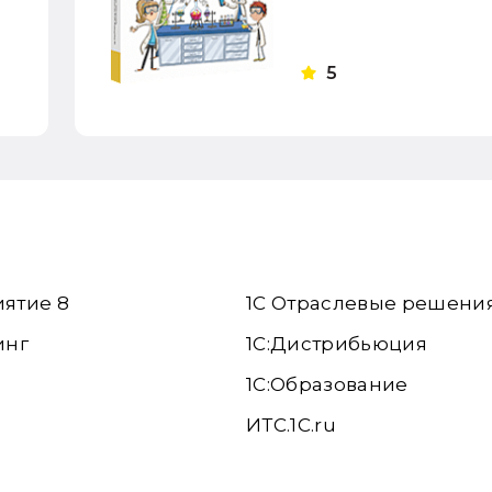
5
иятие 8
1С Отраслевые решени
инг
1С:Дистрибьюция
1С:Образование
ИТС.1C.ru