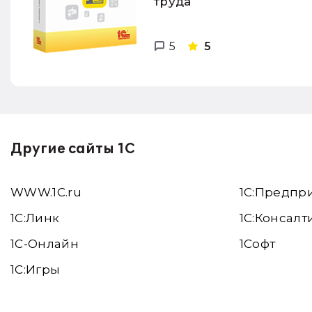
труда
5
5
Другие сайты 1С
WWW.1С.ru
1С:Предпр
1С:Линк
1С:Консалт
1С-Онлайн
1Софт
1C:Игры