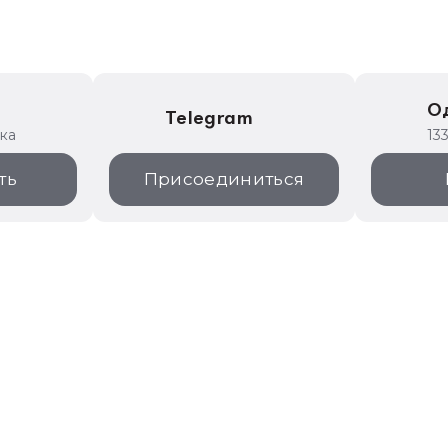
е
О
Telegram
ика
13
ть
Присоединиться