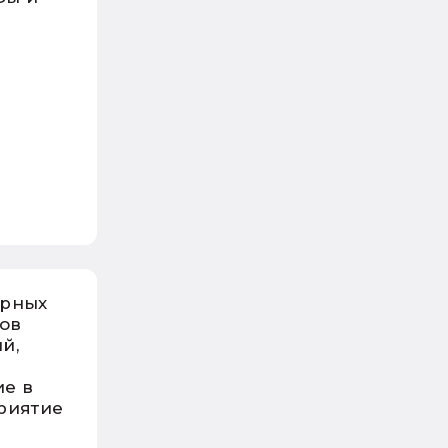
орных
тов
й,
е в
риятие