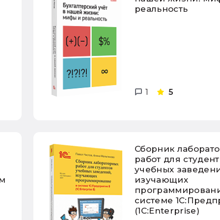
реальность
1
5
Сборник лаборат
работ для студен
учебных заведени
м
изучающих
программировани
системе 1С:Предп
(1С:Enterprise)