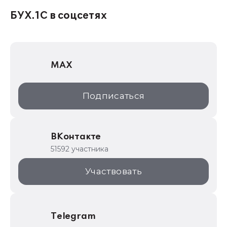
1С:Консалтинг
БУХ.1С в соцсетях
1Софт
1С Отраслевые решения
MAX
1С:Дистрибьюция
1С:Образование
Подписаться
ИТС.1C.ru
Образовательные программы
ВКонтакте
1С для торговли
51592 участника
1С:Торговая площадка
Участвовать
Telegram