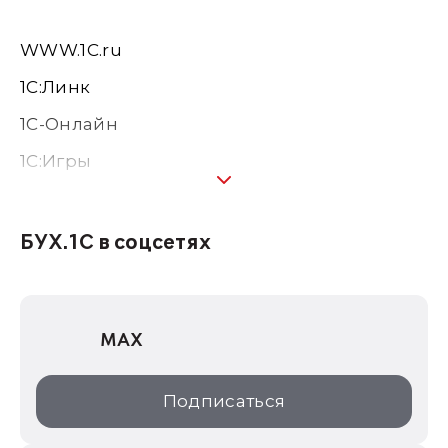
WWW.1С.ru
1С:Линк
1С-Онлайн
1C:Игры
1С:Предприятие 8
1С:Консалтинг
БУХ.1С в соцсетях
1Софт
1С Отраслевые решения
MAX
1С:Дистрибьюция
1С:Образование
Подписаться
ИТС.1C.ru