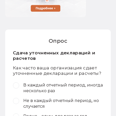
Опрос
Сдача уточненных деклараций и
расчетов
Как часто ваша организация сдает
уточненные декларации и расчеты?
В каждый отчетный период, иногда
несколько раз
Не в каждый отчетный период, но
случается