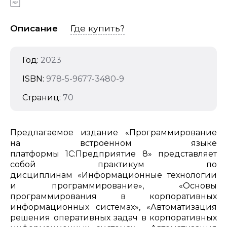
Описание
Где купить?
Год:
2023
ISBN:
978-5-9677-3480-9
Страниц:
70
Предлагаемое издание «Программирование
на встроенном языке
платформы 1С:Предприятие 8» представляет
собой практикум по
дисциплинам «Информационные технологии
и программирование», «Основы
программирования в корпоративных
информационных системах», «Автоматизация
решения оперативных задач в корпоративных