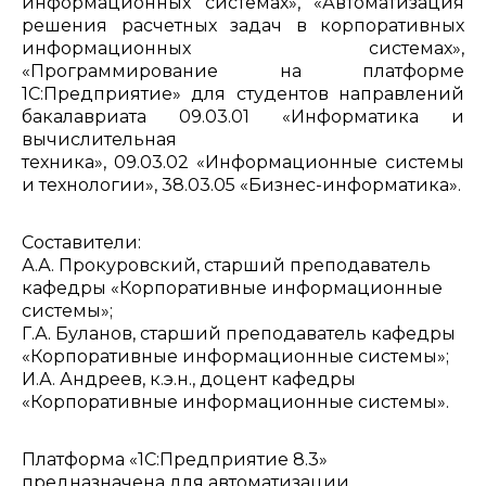
информационных системах», «Автоматизация
решения расчетных задач в корпоративных
информационных системах»,
«Программирование на платформе
1С:Предприятие» для студентов направлений
бакалавриата 09.03.01 «Информатика и
вычислительная
техника», 09.03.02
«Информационные системы
и технологии», 38.03.05 «Бизнес-информатика».
Составители:
А.А. Прокуровский, старший преподаватель
кафедры «Корпоративные информационные
системы»;
Г.А. Буланов, старший преподаватель кафедры
«Корпоративные информационные системы»;
И.А. Андреев, к.э.н., доце
нт кафедры
«Корпоративные информационные системы».
Платформа «1С:Предприятие 8.3»
предназначена для автоматизации