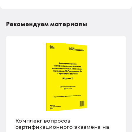
Рекомендуем материалы
Комплект вопросов
сертификационного экзамена на