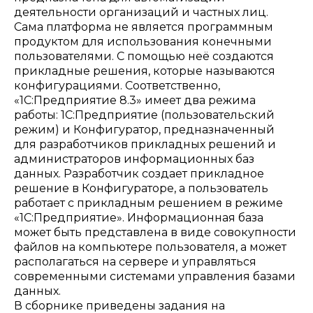
деятельности организаций и частных лиц.
Сама платформа не является программным
продуктом для использования конечными
пользователями. С помощью неё создаются
прикладные решения, которые называются
конфигурациями. Соответственно,
«1С:Предприятие 8.3» имеет два режима
работы: 1С:Предприятие (пользовательский
режим) и Конфигуратор, предназначенный
для разработчиков прикладных решений и
администраторов информационных баз
данных. Разработчик создает прикладное
решение в Конфигураторе, а пользователь
работает с прикладным решением в режиме
«1С:Предприятие». Информационная база
может быть представлена в виде совокупности
файлов на компьютере пользователя, а может
располагаться на сервере и управляться
современными системами управления базами
данных.
В сборнике приведены задания на