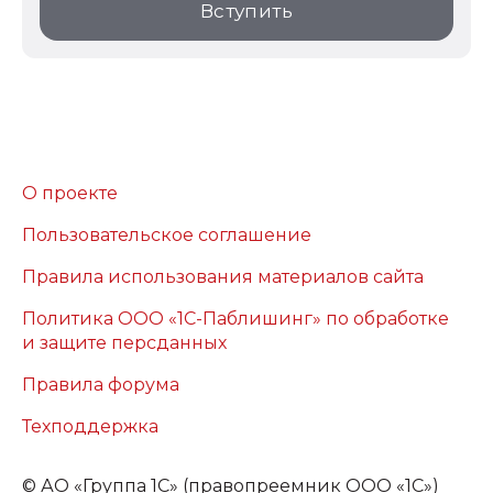
Вступить
О проекте
Пользовательское соглашение
Правила использования материалов сайта
Политика ООО «1С-Паблишинг» по обработке
и защите персданных
Правила форума
Техподдержка
©
АО «Группа 1С» (правопреемник ООО «1С»)