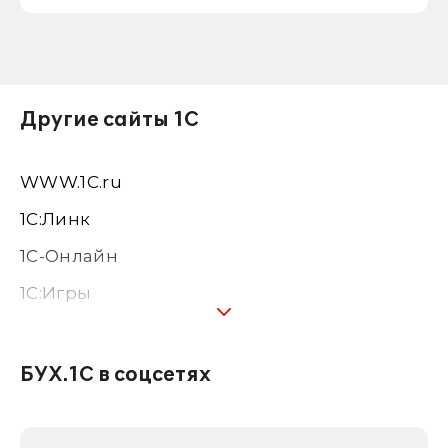
Другие сайты 1С
WWW.1С.ru
1С:Линк
1С-Онлайн
1C:Игры
1С:Предприятие 8
1С:Консалтинг
БУХ.1С в соцсетях
1Софт
1С Отраслевые решения