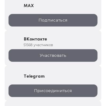
MAX
1С:Дистрибьюция
1С:Образование
Подписаться
ИТС.1C.ru
Образовательные программы
ВКонтакте
1С для торговли
51568 участников
1С:Торговая площадка
Участвовать
Telegram
Присоединиться