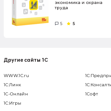
экономика и охрана
труда
5
5
Другие сайты 1С
WWW.1С.ru
1С:Предпр
1С:Линк
1С:Консалт
1С-Онлайн
1Софт
1C:Игры