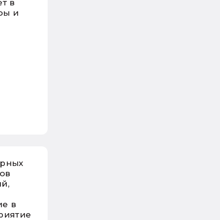
ет в
фы и
орных
тов
й,
е в
риятие