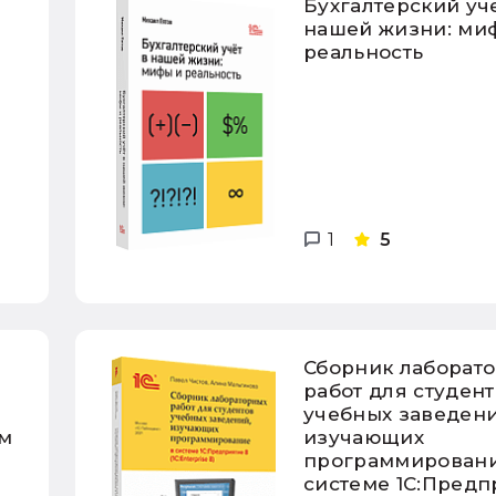
Бухгалтерский уч
нашей жизни: ми
реальность
1
5
Сборник лаборат
работ для студен
учебных заведени
м
изучающих
программировани
системе 1С:Предп