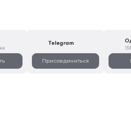
е
О
Telegram
ика
13
ть
Присоединиться