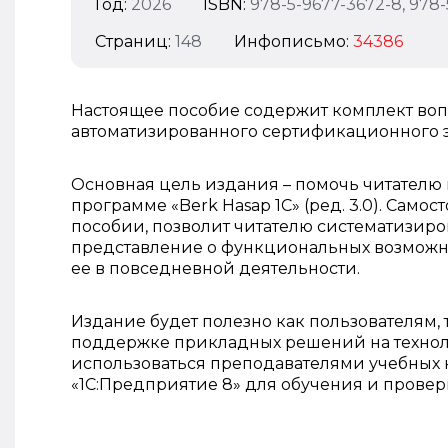
Год:
2026
ISBN:
978-5-9677-3672-8, 978-
Страниц:
148
Инфописьмо:
34386
Настоящее пособие содержит комплект во
автоматизированного сертификационного э
Основная цель издания – помочь читателю
программе «Berk Hasap 1C» (ред. 3.0). Само
пособии, позволит читателю систематизиро
представление о функциональных возможно
ее в повседневной деятельности.
Издание будет полезно как пользователям, 
поддержке прикладных решений на техноло
использоваться преподавателями учебных
«1С:Предприятие 8» для обучения и провер