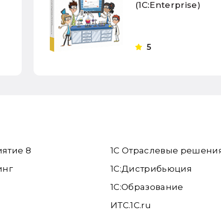
(1С:Enterprise)
5
иятие 8
1С Отраслевые решени
инг
1С:Дистрибьюция
1С:Образование
ИТС.1C.ru