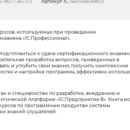
5-9677-3673-5
Артикул 1C:
4601546149831
просов, используемых при проведении
кзамена «1С:Профессионал».
 подготовиться к сдаче сертификационного экзамен
стоятельная проработка вопросов, приведенных в
вать и углубить свои знания, получить комплексное
стях и настройке программы, эффективно использ
так и специалистам по разработке, внедрению и
гической платформе «1С:Предприятие 8». Книга м
 курсов по программным продуктам системы
ки знаний слушателей.