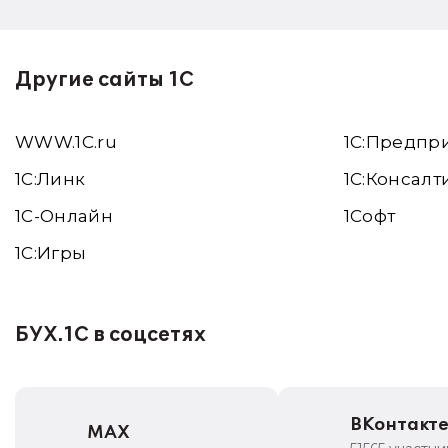
Другие сайты 1С
WWW.1С.ru
1С:Предпр
1С:Линк
1С:Консалт
1С-Онлайн
1Софт
1C:Игры
БУХ.1С в соцсетях
ВКонтакт
MAX