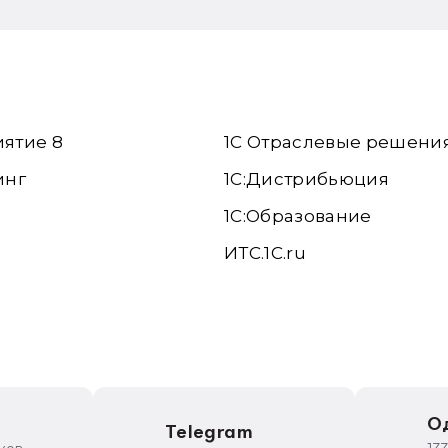
иятие 8
1С Отраслевые решени
инг
1С:Дистрибьюция
1С:Образование
ИТС.1C.ru
е
О
Telegram