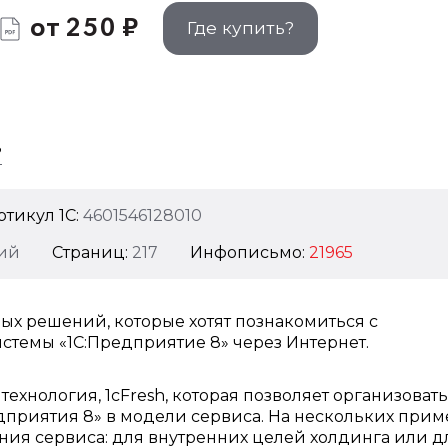
от 250 ₽
Где купить?
?
ртикул 1C:
4601546128010
ий
Страниц:
217
Инфописьмо:
21965
ых решений, которые хотят познакомиться с
стемы «1С:Предприятие 8» через Интернет.
технология, 1cFresh, которая позволяет организовать
приятия 8» в модели сервиса. На нескольких прим
ния сервиса: для внутренних целей холдинга или д