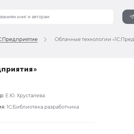
1С:Предприятие
Облачные технологии «1С:Пре
дприятия»
р:
Е.Ю. Хрусталева
я:
1С:Библиотека разработчика