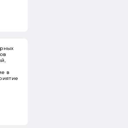
орных
тов
й,
е в
риятие