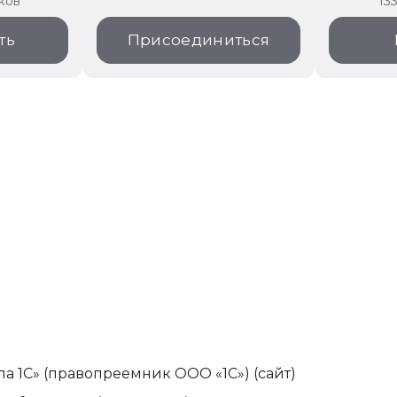
иков
13
ть
Присоединиться
па 1С» (правопреемник ООО «1С»)
(сайт)