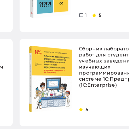
1
5
Сборник лаборат
работ для студен
учебных заведени
м
изучающих
программировани
системе 1С:Предп
(1С:Enterprise)
5