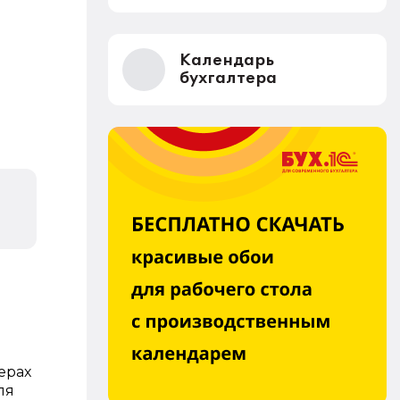
Календарь
бухгалтера
ерах
ля