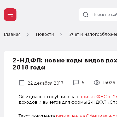
Главная
Новости
Учет и налогооблож
Учет и
налогообложение
Автоматизация
2-НДФЛ: новые коды видов дохо
2018 года
5
14026
22 декабря 2017
Официально опубликован
приказ ФНС от 2
доходов и вычетов для формы 2-НДФЛ «Спр
Текст документа
размещен на Официальном