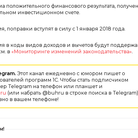
ма положительного финансового результата, получе
льном инвестиционном счете.
 поправки вступят в силу с 1 января 2018 года.
ия в коды видов доходов и вычетов будут поддержа
м. в
«Мониторинге изменений законодательства»
.
egram.
Этот канал ежедневно с юмором пишет о
зователей программ 1С. Чтобы стать подписчиком
ер Telegram на телефон или планшет и
hru
(или набрать @buhru в строке поиска в Telegram)
ивно в вашем телефоне!
м!