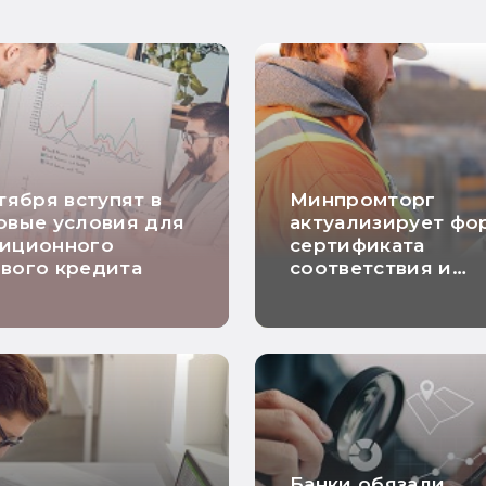
нтября вступят в
Минпромторг
овые условия для
актуализирует фо
тиционного
сертификата
вого кредита
соответствия и
декларации о
соответствии
Банки обязали