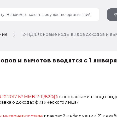
ение
2-НДФЛ: новые коды видов доходов и выче
дов и вычетов вводятся с 1 января
4.10.2017 № ММВ-7-11/820@
с поправками в коды вид
авка о доходах физического лица».
 интернет-портале
правовой информации 21 декаб