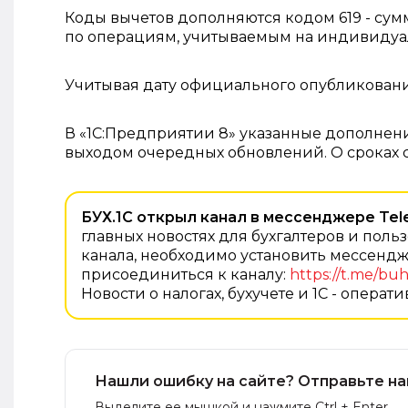
Коды вычетов дополняются кодом 619 - сум
по операциям, учитываемым на индивидуа
Учитывая дату официального опубликования,
В «1С:Предприятии 8» указанные дополнен
выходом очередных обновлений. О сроках с
БУХ.1С открыл канал в мессенджере Tel
главных новостях для бухгалтеров и поль
канала, необходимо установить мессендж
присоединиться к каналу:
https://t.me/bu
Новости о налогах, бухучете и 1С - операт
Нашли ошибку на сайте? Отправьте на
Выделите ее мышкой и нажмите Ctrl + Enter