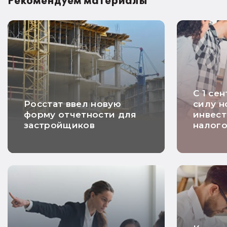
Рекомендуем материалы
С 1 се
Росстат ввел новую
силу н
форму отчетности для
инвес
застройщиков
налого