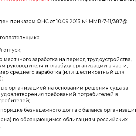
н приказом ФНС от 10.09.2015 № ММВ-7-11/387@.
гоплательщика:
 отпуск;
о месячного заработка на период трудоустройства,
м руководителя и главбуху организации в части,
ер среднего заработка (или шестикратный для
;
мые организацией на основании решения суда за
удовлетворения требований потребителей в
требителей;
м порядке безнадежного долга с баланса организаци
купона) по обращающимся облигациям российских
.