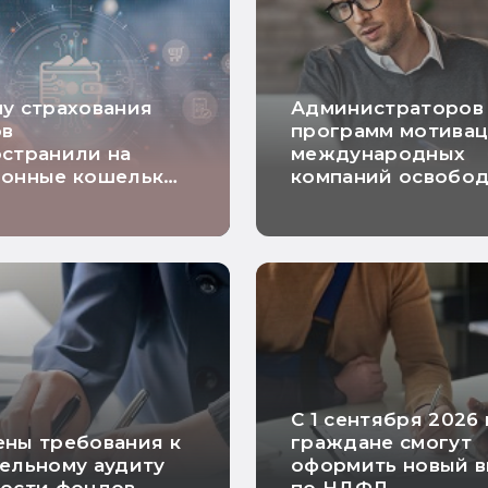
у страхования
Администраторов
ов
программ мотива
странили на
международных
ронные кошельки
компаний освобо
ах
от налога на приб
С 1 сентября 2026
ны требования к
граждане смогут
ельному аудиту
оформить новый 