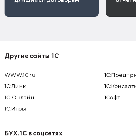
длящимся договорам
отчет
Другие сайты 1С
WWW.1С.ru
1С:Предпр
1С:Линк
1С:Консалт
1С-Онлайн
1Софт
1C:Игры
БУХ.1С в соцсетях