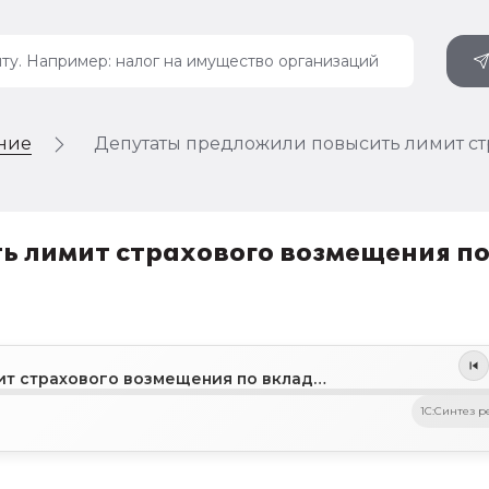
ение
Депутаты предложили повысить лимит ст
ь лимит страхового возмещения п
Депутаты предложили повысить лимит страхового возмещения по вкладам до 3 млн рублей
1C:Синтез р