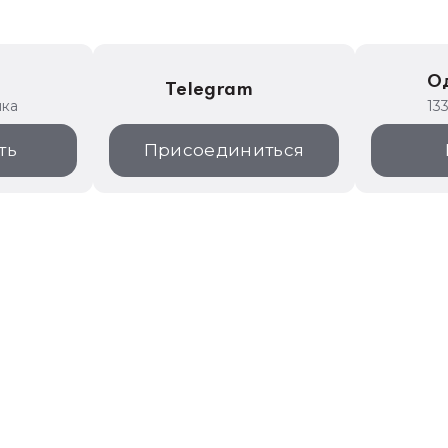
е
О
Telegram
ика
13
ть
Присоединиться