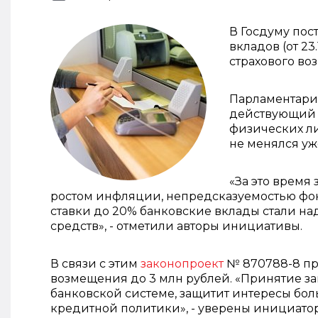
В Госдуму пос
вкладов (от 2
страхового во
Парламентарии
действующий 
физических ли
не менялся уже
«За это время
ростом инфляции, непредсказуемостью фо
ставки до 20% банковские вклады стали 
средств», - отметили авторы инициативы.
В связи с этим
законопроект
№ 870788-8 пр
возмещения до 3 млн рублей. «Принятие з
банковской системе, защитит интересы бо
кредитной политики», - уверены инициато