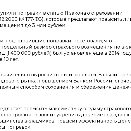
тупили поправки в статью 11 закона о страховании
3.12.2003 № 177-ФЗ), которые предлагают повысить л
змещения до 3 млн рублей.
, подготовившие поправки, посетовали, что
предельный размер страхового возмещения по вк
ц (1 400 000 рублей) был установлен еще в 2014 год
 10 лет.
 значительно выросли цены и зарплаты. В связи с ре
ндового рынка, повышением Банком России ключе
надежным способом сохранения и сбережения денеж
едлагает повысить максимальную сумму страхового
аконопроекта позволит укрепить доверие граждан к
льшинства вкладчиков, повысит эффективность ден
ры поправок.