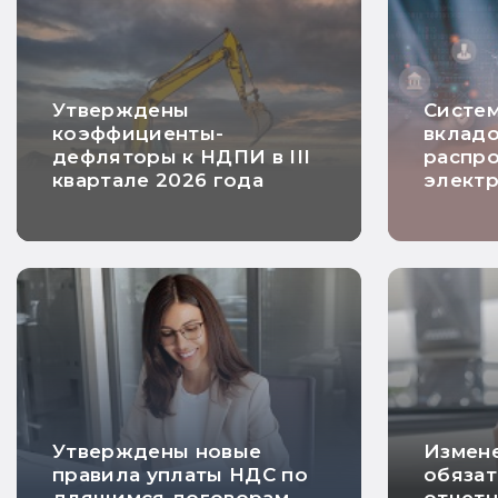
Утверждены
Систем
коэффициенты-
вклад
дефляторы к НДПИ в III
распро
квартале 2026 года
элект
в банк
Утверждены новые
Измене
правила уплаты НДС по
обязат