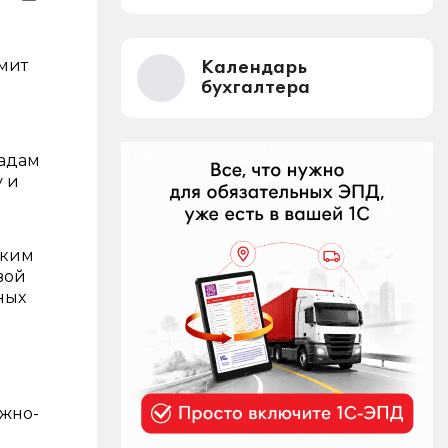
имит
Календарь
бухгалтера
ладам
у и
зким
вой
ных
ежно-