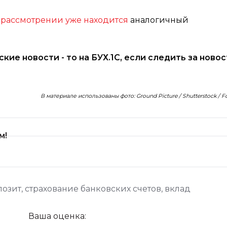
а рассмотрении уже находится
аналогичный
рские новости - то на БУХ.1С, если следить за ново
В материале использованы фото: Ground Picture / Shutterstock / 
м!
позит
,
страхование банковских счетов
,
вклад
Ваша оценка: