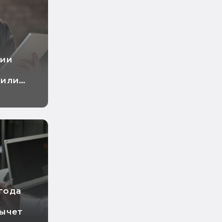
ции
дили
ыль
 года
вычет