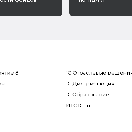
ности фондов
по НДФЛ
иятие 8
1С Отраслевые решени
инг
1С:Дистрибьюция
1С:Образование
ИТС.1C.ru