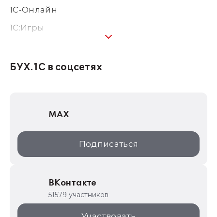
1С-Онлайн
1C:Игры
1С:Предприятие 8
1С:Консалтинг
БУХ.1С в соцсетях
1Софт
1С Отраслевые решения
MAX
1С:Дистрибьюция
1С:Образование
Подписаться
ИТС.1C.ru
Образовательные программы
ВКонтакте
1С для торговли
51579 участников
1С:Торговая площадка
Участвовать