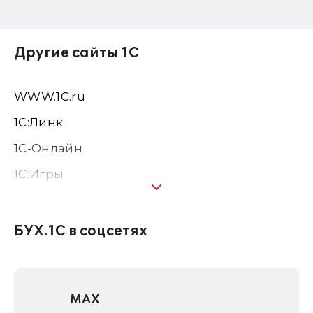
Другие сайты 1С
WWW.1С.ru
1С:Линк
1С-Онлайн
1C:Игры
1С:Предприятие 8
1С:Консалтинг
БУХ.1С в соцсетях
1Софт
1С Отраслевые решения
MAX
1С:Дистрибьюция