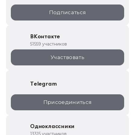
1С:Образование
Подписаться
ИТС.1C.ru
Образовательные программы
ВКонтакте
1С для торговли
51559 участников
1С:Торговая площадка
Участвовать
Telegram
Присоединиться
Одноклассники
13315 участников