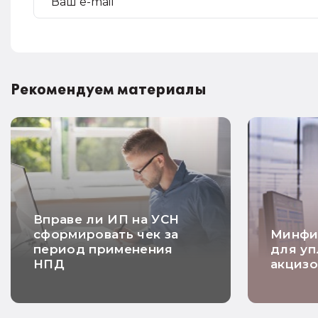
Рекомендуем материалы
Вправе ли ИП на УСН
сформировать чек за
Минфи
период применения
для уп
НПД
акцизо