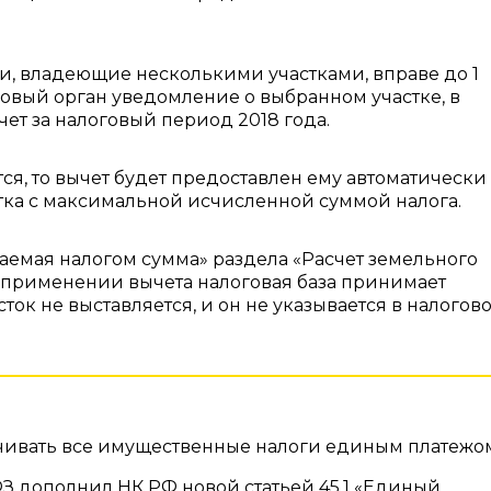
и, владеющие несколькими участками, вправе до 1
говый орган уведомление о выбранном участке, в
ет за налоговый период 2018 года.
ся, то вычет будет предоставлен ему автоматически
стка с максимальной исчисленной суммой налога.
гаемая налогом сумма» раздела «Расчет земельного
и применении вычета налоговая база принимает
сток не выставляется, и он не указывается в налогов
лачивать все имущественные налоги единым платежо
ФЗ дополнил НК РФ новой статьей 45.1 «Единый