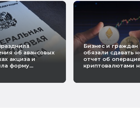
празднила
Бизнес и граждан
ния об авансовых
обязали сдавать 
ах акциза и
отчет об операция
ила форму
криптовалютами н
ния о
иностранных
овании расходов
платформах