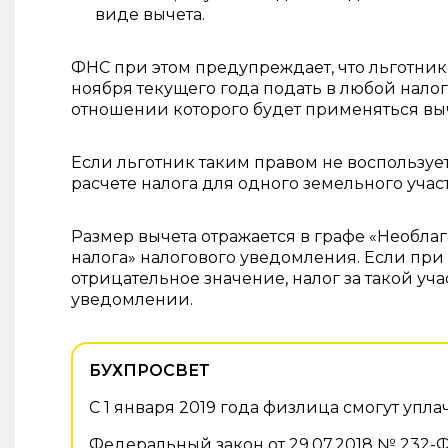
виде вычета.
ФНС при этом предупреждает, что льготник
ноября текущего года подать в любой нало
отношении которого будет применяться выч
Если льготник таким правом не воспользует
расчете налога для одного земельного уча
Размер вычета отражается в графе «Необла
налога» налогового уведомления. Если пр
отрицательное значение, налог за такой уча
уведомлении.
БУХПРОСВЕТ
С 1 января 2019 года физлица смогут уп
Федеральный закон от 29.07.2018 № 232-