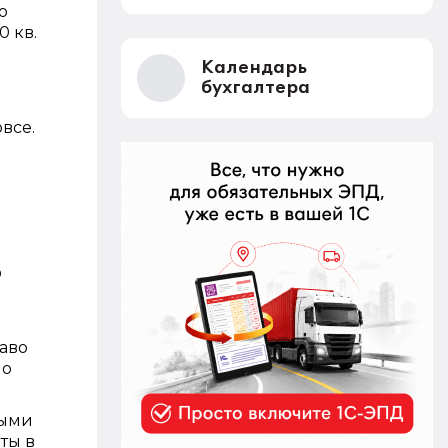
ю
0 кв.
Календарь
бухгалтера
овсе.
Ф
раво
по
выми
ты в