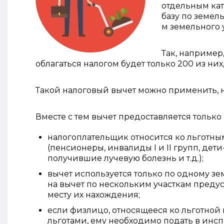
отдельным ка
базу по земел
м земельного у
Так, например,
облагаться налогом будет только 200 из них, 
Такой налоговый вычет можно применить, н
Вместе с тем вычет предоставляется тольк
налогоплательщик относится ко льготным 
(пенсионеры, инвалиды I и II групп, дет
получившие лучевую болезнь и т.д.);
вычет используется только по одному зе
на вычет по нескольким участкам пред
месту их нахождения;
если физлицо, относящееся ко льготной
льготами, ему необходимо подать в инс