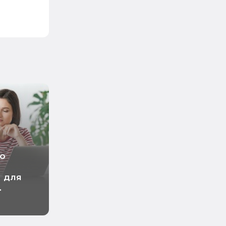
но
 для