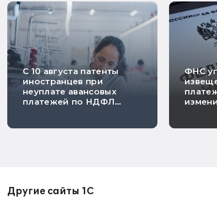
С 10 августа патенты
ФНС у
иностранцев при
извеще
неуплате авансовых
платеж
платежей по НДФЛ
измен
будут автоматически
заявле
аннулироваться
соглас
Другие сайты 1С