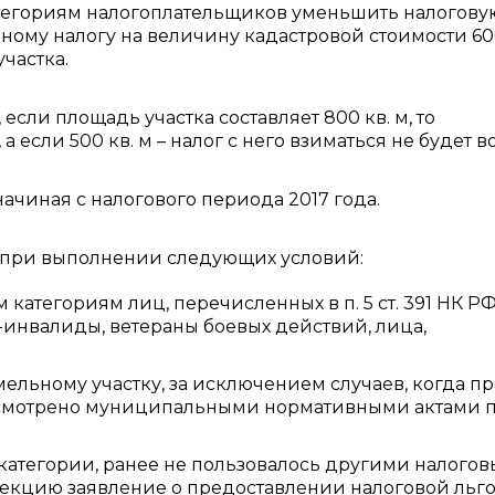
тегориям налогоплательщиков уменьшить налогову
ьному налогу на величину кадастровой стоимости 60
частка.
 если площадь участка составляет 800 кв. м, то
а если 500 кв. м – налог с него взиматься не будет в
ачиная с налогового периода 2017 года.
о при выполнении следующих условий:
категориям лиц, перечисленных в п. 5 ст. 391 НК Р
и-инвалиды, ветераны боевых действий, лица,
мельному участку, за исключением случаев, когда п
усмотрено муниципальными нормативными актами 
 категории, ранее не пользовалось другими налого
пекцию заявление о предоставлении налоговой льго