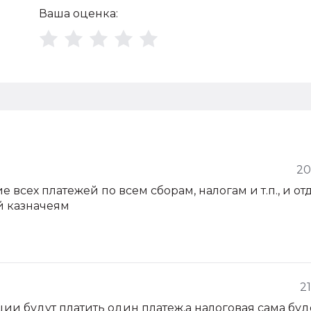
Ваша оценка:
20
всех платежей по всем сборам, налогам и т.п., и отд
й казначеям
2
ции будут платить один платеж,а налоговая сама буд