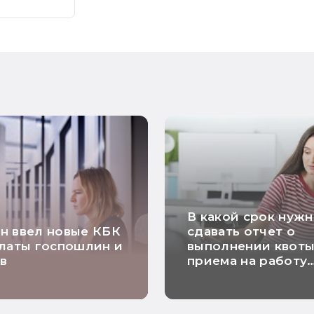
В какой срок нуж
н ввел новые КБК
сдавать отчет о
латы госпошлин и
выполнении квоты
в
приема на работу
инвалидов