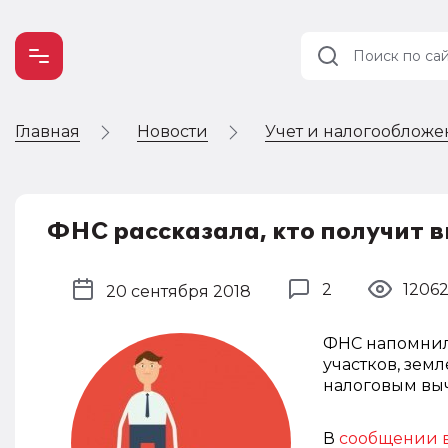
Главная
Новости
Учет и налогооблож
Учет и
налогообложение
Автоматизация
ФНС рассказала, кто получит в
2
1206
20 сентября 2018
ФНС напомнила
участков, зем
налоговым выч
В
сообщении в