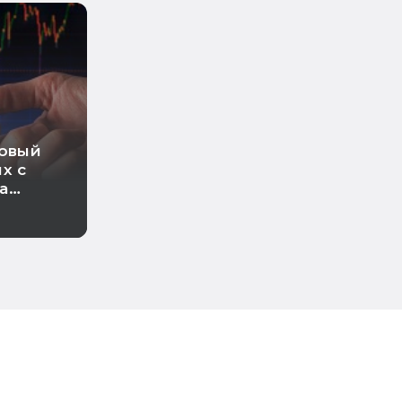
новый
х с
а