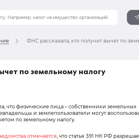
ение
ФНС рассказала, кто получит вычет по зе
ычет по земельному налогу
2
, что физические лица – собственники земельных
левладельцы и землепользователи могут воспользов
етом по земельному налогу.
едомства отмечается
, что статья 391 НК РФ разрешае