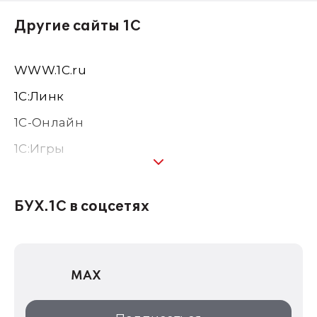
Другие сайты 1С
WWW.1С.ru
1С:Линк
1С-Онлайн
1C:Игры
1С:Предприятие 8
1С:Консалтинг
БУХ.1С в соцсетях
1Софт
1С Отраслевые решения
MAX
1С:Дистрибьюция
1С:Образование