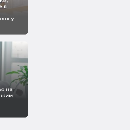
ки,
е в
алогу
во на
ежим