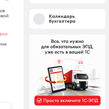
тов
овой
Календарь
бухгалтера
ерки
ике