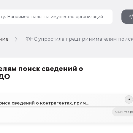
ение
ФНС упростила предпринимателям поиск
лям поиск сведений о
ЭДО
ФНС упростила предпринимателям поиск сведений о контрагентах, применяющих ЭДО
1C:Синтез р