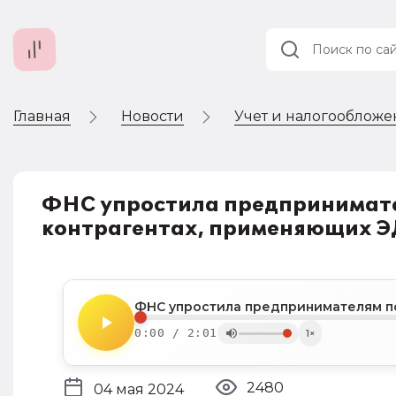
Главная
Новости
Учет и налогооблож
Учет и
налогообложение
Автоматизация
ФНС упростила предпринимате
контрагентах, применяющих 
0:00 / 2:01
1×
2480
04 мая 2024