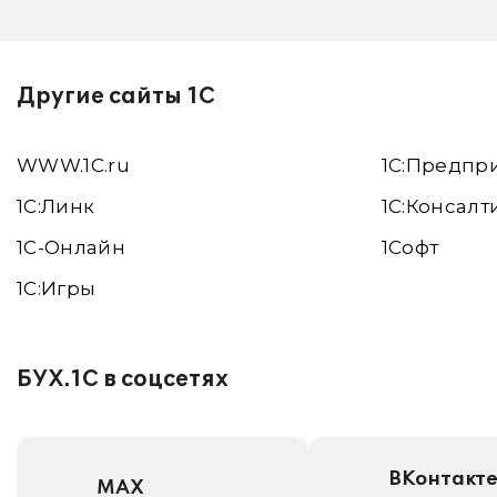
недели
Другие сайты 1С
WWW.1С.ru
1С:Предпр
1С:Линк
1С:Консалт
1С-Онлайн
1Софт
1C:Игры
БУХ.1С в соцсетях
ВКонтакт
MAX