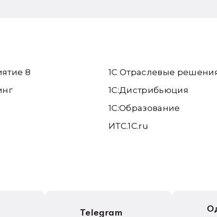
иятие 8
1С Отраслевые решени
инг
1С:Дистрибьюция
1С:Образование
ИТС.1C.ru
е
О
Telegram