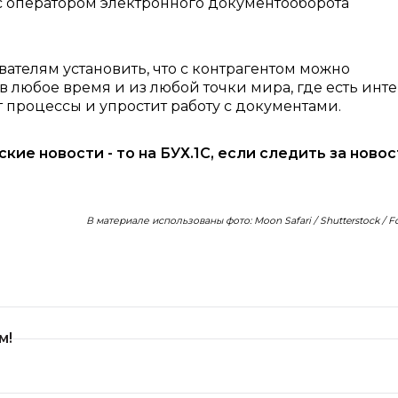
р с оператором электронного документооборота
ателям установить, что с контрагентом можно
любое время и из любой точки мира, где есть инте
т процессы и упростит работу с документами.
рские новости - то на БУХ.1С, если следить за ново
В материале использованы фото: Moon Safari / Shutterstock / 
м!