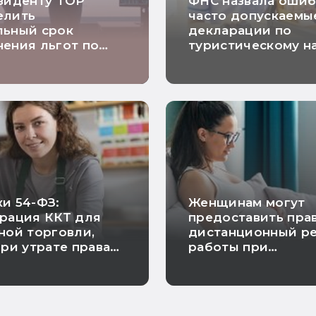
зиденту ТОР
ФНС назвала ошиб
елить
часто допускаемы
льный срок
декларации по
ения льгот по
туристическому н
 на прибыль
и 54-ФЗ:
Женщинам могут
рация ККТ для
предоставить пра
ной торговли,
дистанционный р
при утрате права
работы при
 и исключение
беременности
проверки