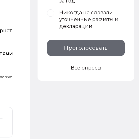
за год
Никогда не сдавали
уточненные расчеты и
декларации
рнет.
Проголосовать
стями
Все опросы
Fotodom.