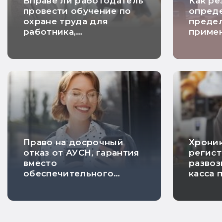
Вправе ли работодатель
Как ре
провести обучение по
опред
охране труда для
преде
работника,
примен
находящегося в отпуске
налогу
Право на досрочный
Хроник
отказ от АУСН, гарантия
регист
вместо
развоз
обеспечительного
касса 
платежа и расчетный
на ПСН
НДС по длящимся
риска 
договорам: самые
хорошие новости