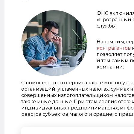
ФНС включила
«Прозрачный б
службы.
Напомним, се
контрагентов
и
позволяет по
и тем самым п
компании.
С помощью этого сервиса также можно узн
организаций, уплаченных налогах, суммах 
совершенных налогоплательщиком налоговы
также иные данные. При этом сервис отража
индивидуальных предпринимателях, инфор
реестра субъектов малого и среднего пре