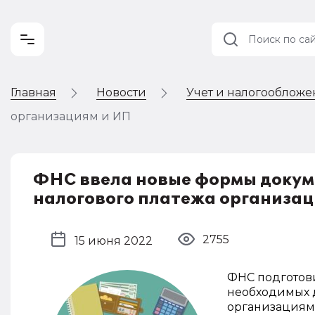
Главная
Новости
Учет и налогооблож
Учет и
налогообложение
организациям и ИП
Автоматизация
ФНС ввела новые формы докуме
налогового платежа организац
2755
15 июня 2022
ФНС подготов
необходимых 
организациями