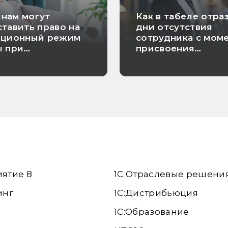
нам могут
Как в табеле отра
тавить право на
дни отсутствия
нционный режим
сотрудника с мом
ы при
присвоения
енности
инвалидности до
увольнения
иятие 8
1С Отраслевые решени
инг
1С:Дистрибьюция
1С:Образование