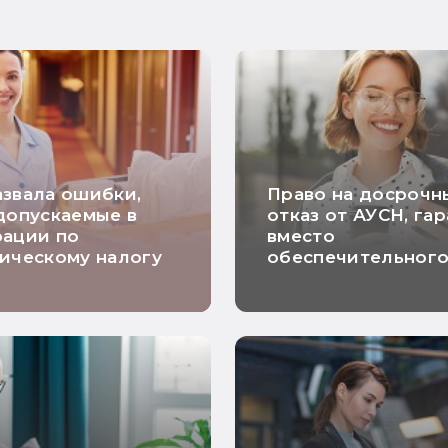
звала ошибки,
Право на досрочн
допускаемые в
отказ от АУСН, га
рации по
вместо
ическому налогу
обеспечительног
платежа и расчет
НДС по длящимся
договорам: самые
хорошие новости
недели