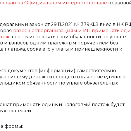
икован на Официальном интернет-портале
правово
еральный закон от 29.11.2021 № 379-ФЗ внес в НК Р
оторая
разрешает организациям и ИП применять ед
атеж
, то есть исполнять свои обязанности по уплате
ов и взносов одним платежным поручением без
а платежа, срока его уплаты и принадлежности к
его документов (информации) самостоятельно
ую систему денежных средств в качестве единого
тельщиком обязанности по уплате обязательных
 решат применять единый налоговый платеж будет
ых платежей.
ла формы: