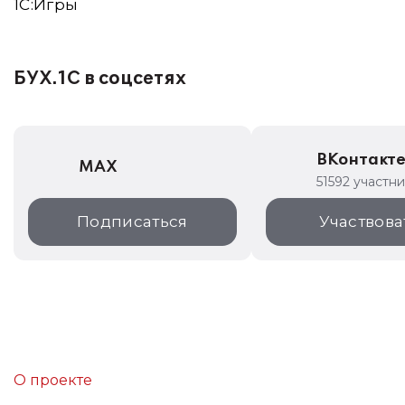
1C:Игры
БУХ.1С в соцсетях
ВКонтакт
MAX
51592 участн
Подписаться
Участвова
О проекте