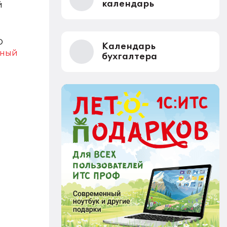
календарь
й
Ф
Календарь
иный
бухгалтера