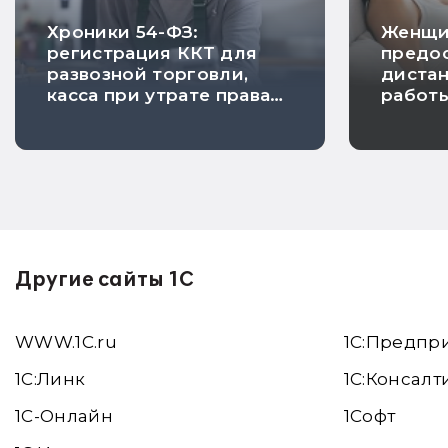
Хроники 54-ФЗ:
Женщи
регистрация ККТ для
предос
развозной торговли,
диста
касса при утрате права
работ
на ПСН и исключение
берем
риска проверки
Другие сайты 1С
WWW.1С.ru
1С:Предпр
1С:Линк
1С:Консалт
1С-Онлайн
1Софт