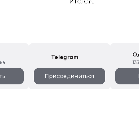
ИТС.1C.ru
е
О
Telegram
ика
13
ть
Присоединиться