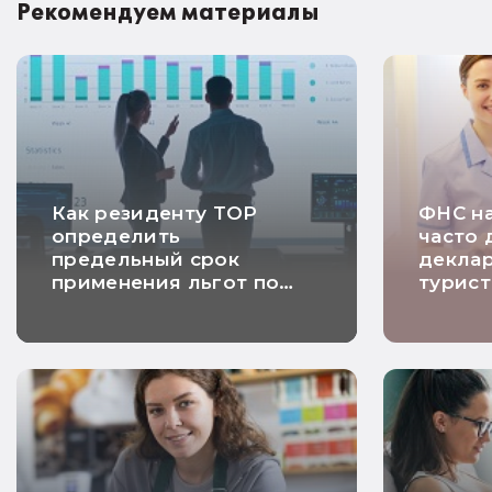
Рекомендуем материалы
Как резиденту ТОР
ФНС на
определить
часто 
предельный срок
декла
применения льгот по
турист
налогу на прибыль