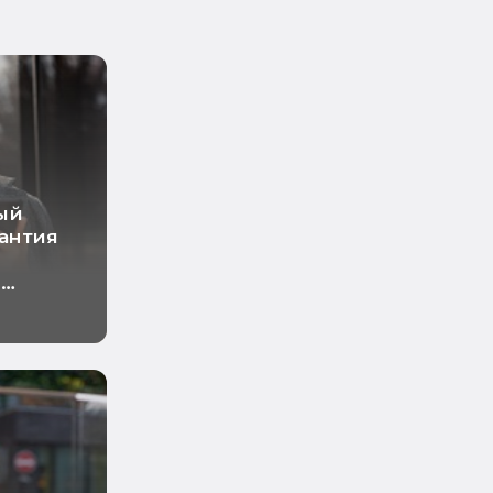
ый
рантия
о
ный