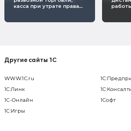
развозной торговли,
диста
касса при утрате права
работ
на ПСН и исключение
берем
риска проверки
Другие сайты 1С
WWW.1С.ru
1С:Предпр
1С:Линк
1С:Консалт
1С-Онлайн
1Софт
1C:Игры