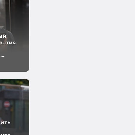
ый
рантия
о
ный
зить