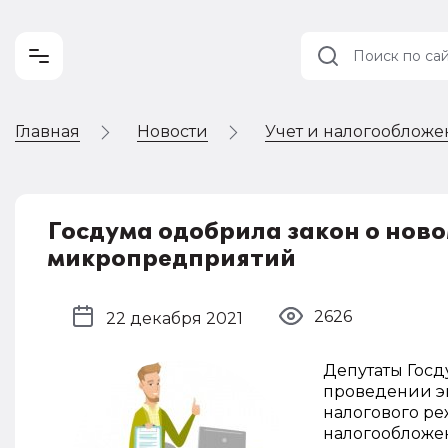
Главная
Новости
Учет и налогооблож
Учет и
налогообложение
Автоматизация
Госдума одобрила закон о нов
микропредприятий
2626
22 декабря 2021
Депутаты Госд
проведении э
налогового р
налогообложе