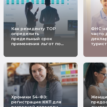
Как резиденту ТОР
ФНС на
определить
часто 
предельный срок
декла
применения льгот по
турист
налогу на прибыль
Хроники 54-ФЗ:
Женщи
регистрация ККТ для
предос