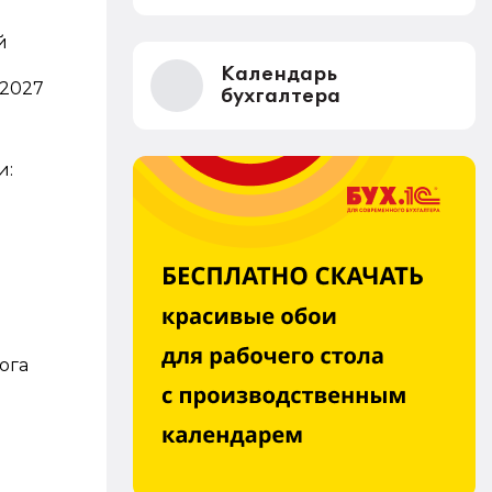
й
Календарь
 2027
бухгалтера
и:
ога