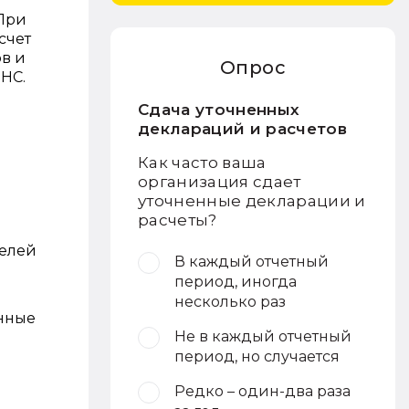
 При
счет
в и
Опрос
ФНС.
Сдача уточненных
деклараций и расчетов
Как часто ваша
организация сдает
уточненные декларации и
расчеты?
телей
В каждый отчетный
период, иногда
несколько раз
нные
Не в каждый отчетный
период, но случается
Редко – один-два раза