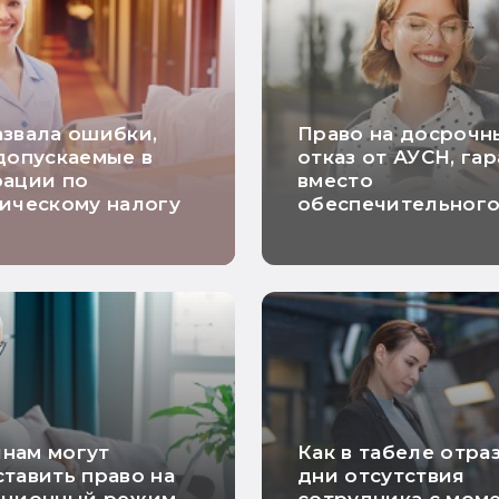
звала ошибки,
Право на досрочн
допускаемые в
отказ от АУСН, га
рации по
вместо
ическому налогу
обеспечительног
платежа и расчет
НДС по длящимся
договорам: самые
хорошие новости
недели
нам могут
Как в табеле отра
тавить право на
дни отсутствия