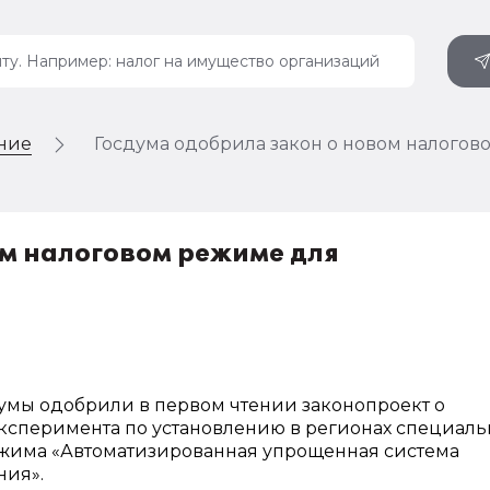
ение
Госдума одобрила закон о новом налого
ом налоговом режиме для
умы одобрили в первом чтении законопроект о
ксперимента по установлению в регионах специаль
ежима «Автоматизированная упрощенная система
ния».