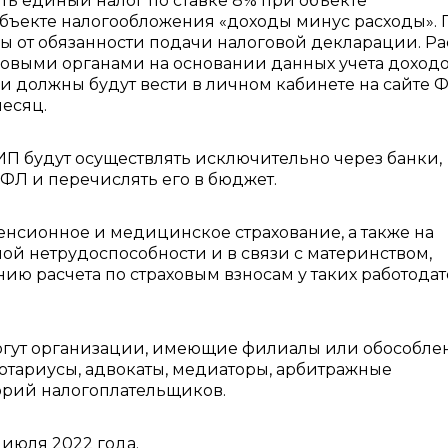
ть единый налог по ставке 8% при объекте
бъекте налогообложения «доходы минус расходы».
ы от обязанности подачи налоговой декларации. Ра
говыми органами на основании данных учета доходо
и должны будут вести в личном кабинете на сайте 
есяц.
П будут осуществлять исключительно через банки,
ДФЛ и перечислять его в бюджет.
пенсионное и медицинское страхование, а также на
ой нетрудоспособности и в связи с материнством,
нию расчета по страховым взносам у таких работода
огут организации, имеющие филиалы или обособле
отариусы, адвокаты, медиаторы, арбитражные
орий налогоплательщиков.
1 июля 2022 года.