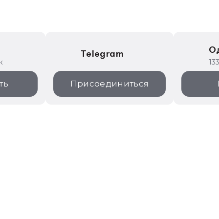
е
О
Telegram
к
13
ть
Присоединиться