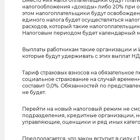
Вместо них налогоплательщики будут плати
налогообложения «доходы» либо 20% при о
этом налогоплательщики будут освобожден
единого налога будет осуществляться нало
расходов, который такие налогоплательщик
Налоговым периодом будет календарный м
Выплаты работникам такие организации и И
которые будут удерживать с этих выплат Н
Тариф страховых взносов на обязательное 
социальное страхование на случай временн
составит 0,0%. Обязанностей по представле
не будет.
Перейти на новый налоговый режим не см
подразделения, кредитные организации, н
управляющие, оценщики и ряд иных катег
Предполагается, что закон вступит в силу с 