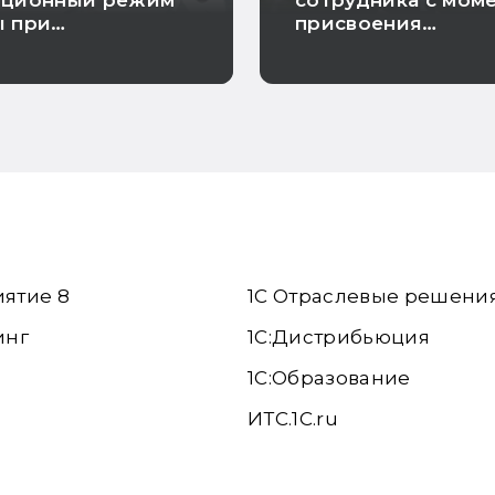
нционный режим
сотрудника с мом
ы при
присвоения
енности
инвалидности до
увольнения
иятие 8
1С Отраслевые решени
инг
1С:Дистрибьюция
1С:Образование
ИТС.1C.ru