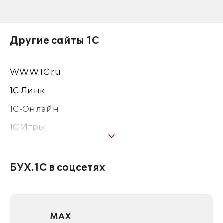
Другие сайты 1С
WWW.1С.ru
1С:Линк
1С-Онлайн
1C:Игры
1С:Предприятие 8
1С:Консалтинг
БУХ.1С в соцсетях
1Софт
1С Отраслевые решения
MAX
1С:Дистрибьюция