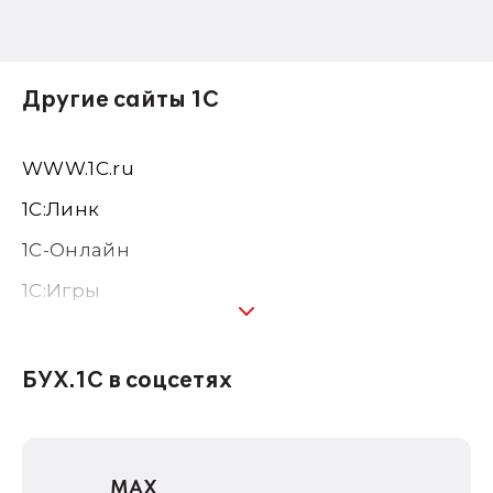
Другие сайты 1С
WWW.1С.ru
1С:Линк
1С-Онлайн
1C:Игры
1С:Предприятие 8
1С:Консалтинг
БУХ.1С в соцсетях
1Софт
1С Отраслевые решения
MAX