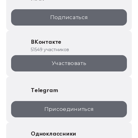
1С:Дистрибьюция
1С:Образование
Подписаться
ИТС.1C.ru
Образовательные программы
ВКонтакте
1С для торговли
51549 участников
1С:Торговая площадка
Участвовать
Telegram
Присоединиться
Одноклассники