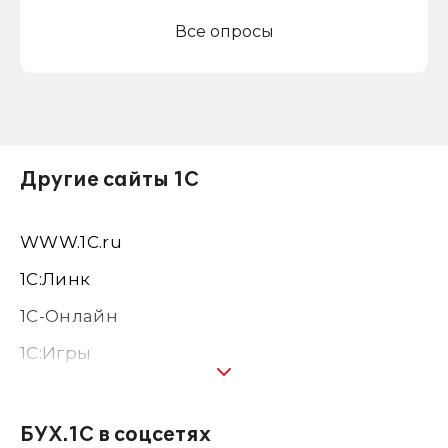
Все опросы
Другие сайты 1С
WWW.1С.ru
1С:Линк
1С-Онлайн
1C:Игры
1С:Предприятие 8
1С:Консалтинг
БУХ.1С в соцсетях