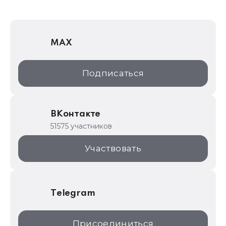
1Софт
1С Отраслевые решения
MAX
1С:Дистрибьюция
1С:Образование
Подписаться
ИТС.1C.ru
Образовательные программы
ВКонтакте
1С для торговли
51575 участников
1С:Торговая площадка
Участвовать
Telegram
Присоединиться