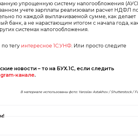
ванную упрощенную систему налогообложения (АУСН
анном учете зарплаты реализовали расчет НДФЛ п
дельно по каждой выплачиваемой сумме, как делает
й банк, а не нарастающим итогом с начала года, ка
других системах налогообложения.
 по тегу
интересное 1С:УНФ
. Или просто следите
рские новости – то на БУХ.1С, если следить
egram-канале
.
В материале использованы фото: Yaroslav Astakhov / Shutterstock / 
м!