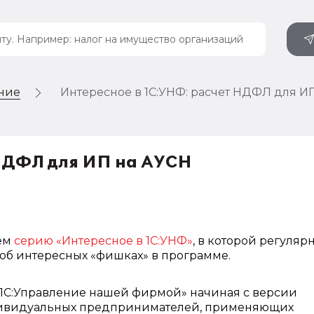
ение
Интересное в 1С:УНФ: расчет НДФЛ для И
 НДФЛ для ИП на АУСН
ем
серию «Интересное в 1С:УНФ»
, в которой регуляр
об интересных «фишках» в программе.
«1С:Управление нашей фирмой» начиная с версии
ндивидуальных предпринимателей, применяющих