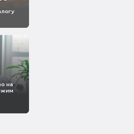
алогу
во на
ежим