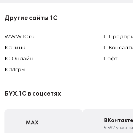
Другие сайты 1С
WWW.1С.ru
1С:Предпр
1С:Линк
1С:Консалт
1С-Онлайн
1Софт
1C:Игры
БУХ.1С в соцсетях
ВКонтакт
MAX
51592 участн