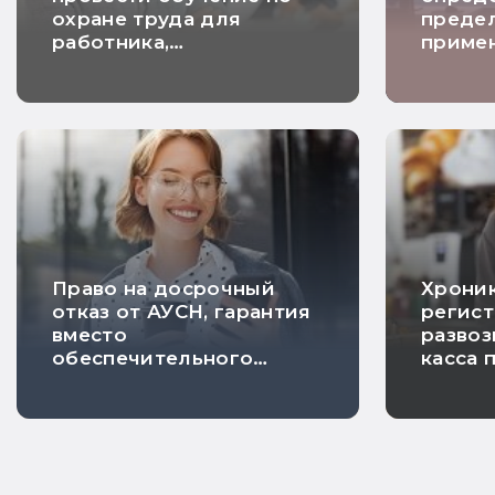
охране труда для
преде
работника,
примен
находящегося в отпуске
налогу
Право на досрочный
Хроник
отказ от АУСН, гарантия
регист
вместо
развоз
обеспечительного
касса 
платежа и расчетный
на ПСН
НДС по длящимся
риска 
договорам: самые
хорошие новости
недели