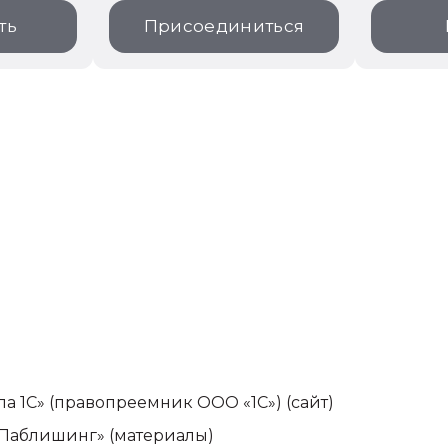
ть
Присоединиться
па 1С» (правопреемник ООО «1С»)
(сайт)
-Паблишинг» (материалы)