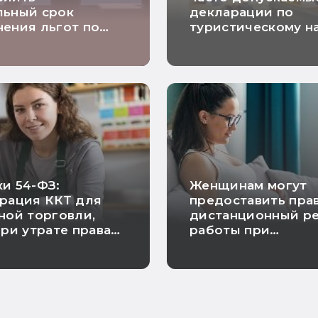
льный срок
декларации по
ения льгот по
туристическому н
 на прибыль
и 54-ФЗ:
Женщинам могут
рация ККТ для
предоставить пра
ной торговли,
дистанционный р
при утрате права
работы при
 и исключение
беременности
проверки