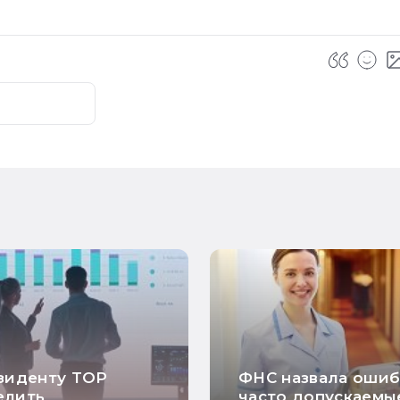
зиденту ТОР
ФНС назвала ошиб
елить
часто допускаемы