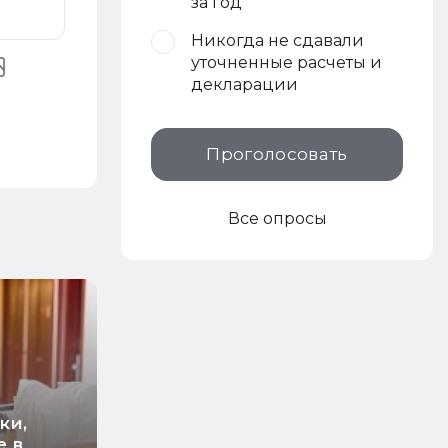
за год
Никогда не сдавали
уточненные расчеты и
декларации
Проголосовать
Все опросы
ки,
е в