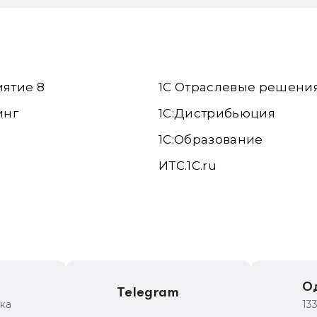
иятие 8
1С Отраслевые решени
инг
1С:Дистрибьюция
1С:Образование
ИТС.1C.ru
е
О
Telegram
ика
13