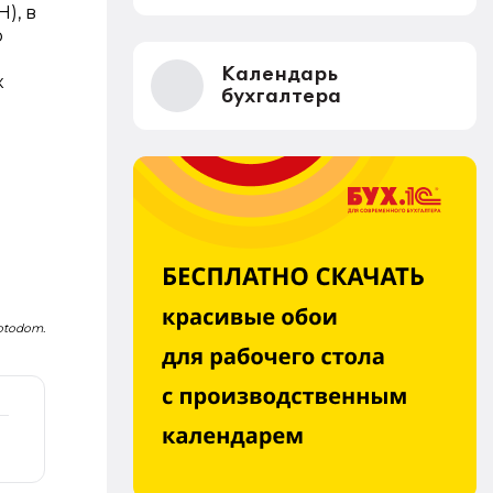
), в
о
Календарь
к
бухгалтера
Fotodom.