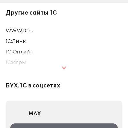
Другие сайты 1С
WWW.1С.ru
1С:Линк
1С-Онлайн
1C:Игры
1С:Предприятие 8
1С:Консалтинг
БУХ.1С в соцсетях
1Софт
1С Отраслевые решения
MAX
1С:Дистрибьюция
1С:Образование