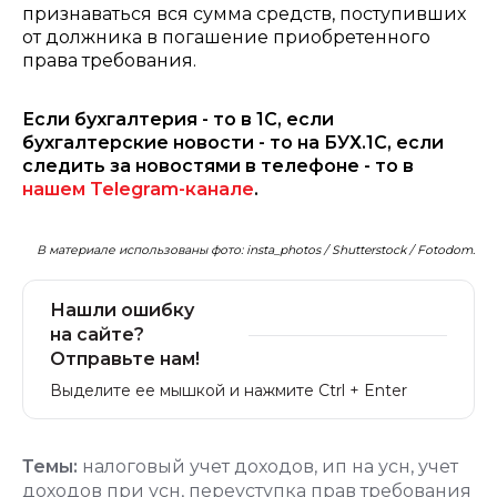
признаваться вся сумма средств, поступивших
от должника в погашение приобретенного
права требования.
Если бухгалтерия - то в 1С, если
бухгалтерские новости - то на БУХ.1С, если
следить за новостями в телефоне - то в
нашем Telegram-канале
.
В материале использованы фото: insta_photos / Shutterstock / Fotodom.
Нашли ошибку
на сайте?
Отправьте нам!
Выделите ее мышкой и нажмите Ctrl + Enter
Темы:
налоговый учет доходов
,
ип на усн
,
учет
доходов при усн
,
переуступка прав требования