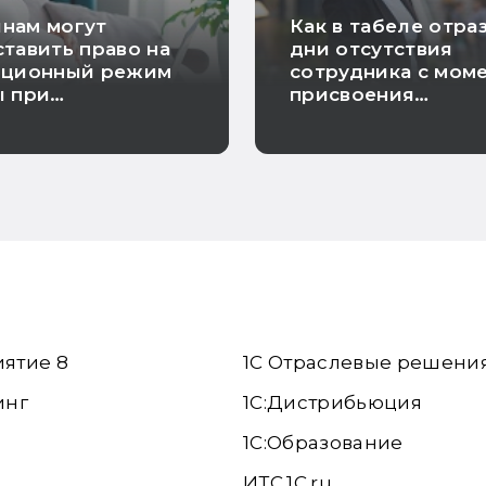
нам могут
Как в табеле отра
тавить право на
дни отсутствия
нционный режим
сотрудника с мом
ы при
присвоения
енности
инвалидности до
увольнения
иятие 8
1С Отраслевые решени
инг
1С:Дистрибьюция
1С:Образование
ИТС.1C.ru