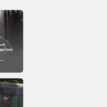
ый
рантия
о
ный