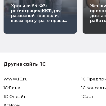
Хроники 54-ФЗ:
Женщи
регистрация ККТ для
предос
развозной торговли,
диста
касса при утрате права
работ
на ПСН и исключение
берем
риска проверки
Другие сайты 1С
WWW.1С.ru
1С:Предпр
1С:Линк
1С:Консалт
1С-Онлайн
1Софт
1C:Игры