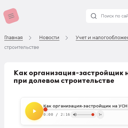
Главная
Новости
Учет и налогооблож
Учет и
налогообложение
строительстве
Автоматизация
Как организация-застройщик н
при долевом строительстве
0:00 / 2:16
1×