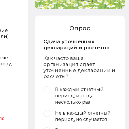
Опрос
ние
или)
Сдача уточненных
деклараций и расчетов
рые
Как часто ваша
кроу,
организация сдает
м
уточненные декларации и
расчеты?
В каждый отчетный
период, иногда
несколько раз
Не в каждый отчетный
ля
период, но случается