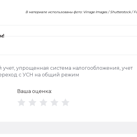
В материале использованы фото: Virrage Images / Shutterstock / 
м!
 учет
,
упрощенная система налогообложения
,
учет
ереход с УСН на общий режим
Ваша оценка: