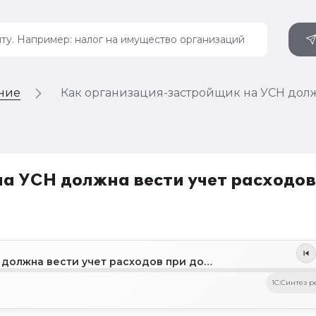
ение
Как организация-застройщик на УСН долж
а УСН должна вести учет расходов
Как организация-застройщик на УСН должна вести учет расходов при долевом строительстве
1C:Синтез р