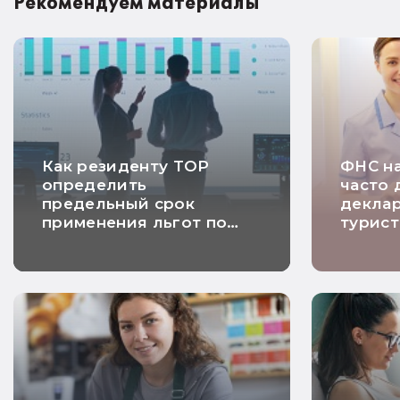
Рекомендуем материалы
Как резиденту ТОР
ФНС на
определить
часто 
предельный срок
декла
применения льгот по
турист
налогу на прибыль