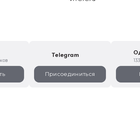
е
О
Telegram
иков
13
ть
Присоединиться