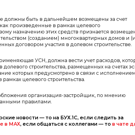
е должны быть в дальнейшем возмещены за счет
 как произведенные в рамках целевого
вому назначению этих средств признается возмеще
ительством (созданием) многоквартирных домов и (
нных договором участия в долевом строительстве.
рименяющая УСН, должна вести учет расходов, кото
в долевого строительства, размещенных на счетах эс
дание которых предусмотрено в связи с исполнение
в рамках целевого строительства.
ообложения организация-застройщик, по мнению
данными правилами.
рские новости — то на БУХ.1С, если следить за
е в МАХ
, если общаться с коллегами — то
в чате д