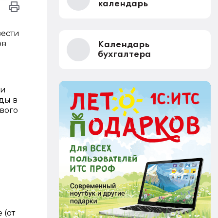
календарь
вести
ов
Календарь
бухгалтера
ри
ды в
вого
 (от