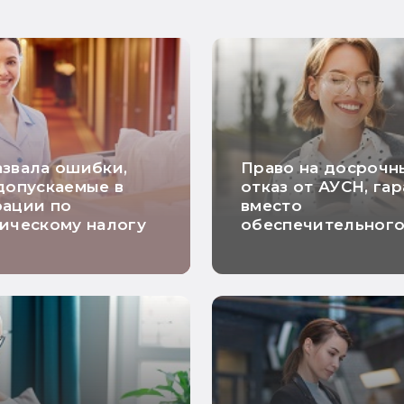
звала ошибки,
Право на досрочн
допускаемые в
отказ от АУСН, га
рации по
вместо
ическому налогу
обеспечительног
платежа и расчет
НДС по длящимся
договорам: самые
хорошие новости
недели