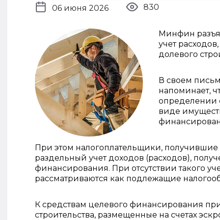
830
06 июня 2026
Минфин разъяс
учет расходов
долевого стро
В своем письм
напоминает, чт
определении 
виде имуществ
финансирован
При этом налогоплательщики, получившие 
раздельный учет доходов (расходов), полу
финансирования. При отсутствии такого уч
рассматриваются как подлежащие налогооб
К средствам целевого финансирования при
строительства, размещенные на счетах эскро