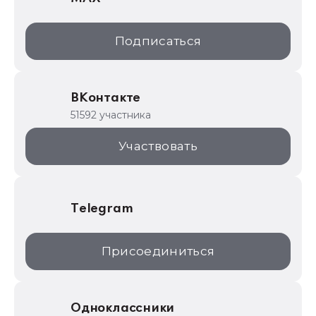
1С:Дистрибьюция
1С:Образование
Подписаться
ИТС.1C.ru
Образовательные программы
ВКонтакте
1С для торговли
51592 участника
1С:Торговая площадка
Участвовать
Telegram
Присоединиться
Одноклассники