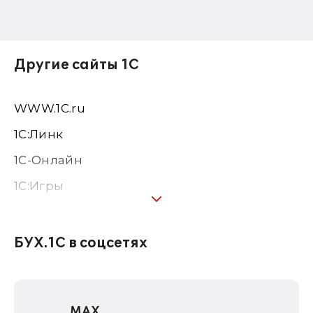
Другие сайты 1С
WWW.1С.ru
1С:Линк
1С-Онлайн
1C:Игры
1С:Предприятие 8
1С:Консалтинг
БУХ.1С в соцсетях
1Софт
1С Отраслевые решения
MAX