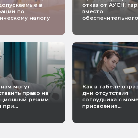
допускаемые в
отказ от АУСН, га
рации по
вместо
ическому налогу
обеспечительног
платежа и расчет
НДС по длящимся
договорам: самые
хорошие новости
недели
нам могут
Как в табеле отра
тавить право на
дни отсутствия
нционный режим
сотрудника с мом
ы при
присвоения
енности
инвалидности до
увольнения