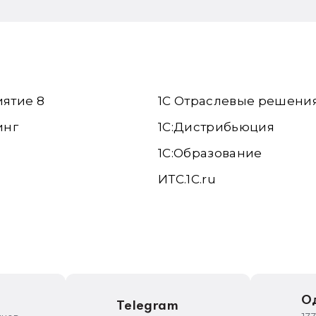
иятие 8
1С Отраслевые решени
инг
1С:Дистрибьюция
1С:Образование
ИТС.1C.ru
е
О
Telegram