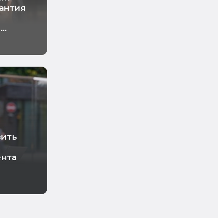
рантия
о
ный
зить
ента