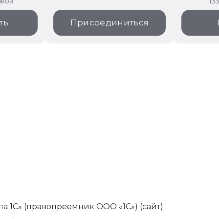
иков
13
ть
Присоединиться
па 1С» (правопреемник ООО «1С»)
(сайт)