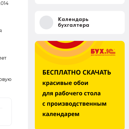
2014
Календарь
бухгалтера
я
лет
ховую