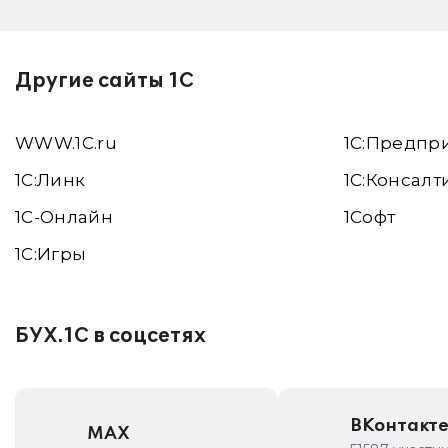
Другие сайты 1С
WWW.1С.ru
1С:Предпр
1С:Линк
1С:Консалт
1С-Онлайн
1Софт
1C:Игры
БУХ.1С в соцсетях
ВКонтакт
MAX