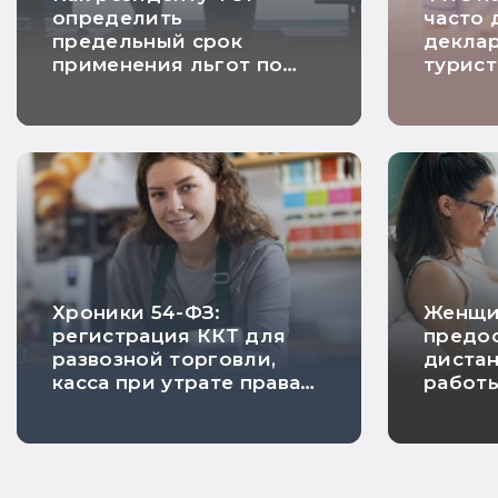
определить
часто 
предельный срок
декла
применения льгот по
турист
налогу на прибыль
Хроники 54-ФЗ:
Женщи
регистрация ККТ для
предос
развозной торговли,
диста
касса при утрате права
работ
на ПСН и исключение
берем
риска проверки