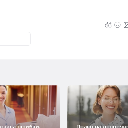
звала ошибки,
Право на досрочн