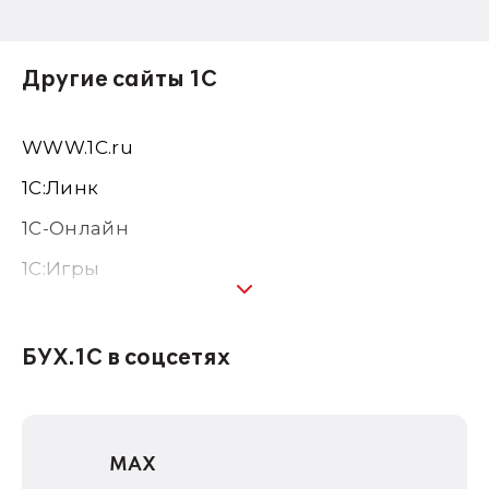
Другие сайты 1С
WWW.1С.ru
1С:Линк
1С-Онлайн
1C:Игры
1С:Предприятие 8
1С:Консалтинг
БУХ.1С в соцсетях
1Софт
1С Отраслевые решения
MAX
1С:Дистрибьюция