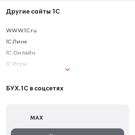
Другие сайты 1С
WWW.1С.ru
1С:Линк
1С-Онлайн
1C:Игры
1С:Предприятие 8
1С:Консалтинг
БУХ.1С в соцсетях
1Софт
1С Отраслевые решения
MAX
1С:Дистрибьюция
1С:Образование