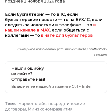
позднее 2 ноября 2026 года.
Если бухгалтерия — то в 1С, если
бухгалтерские новости — то на БУХ.1С, если
следить за новостями в телефоне — то
в
нашем канале в МАХ
, если общаться с
коллегами — то
в чате для бухгалтеров
.
В материале использованы фото: khunkornStudio / Shutterstock /
Fotodom.
Нашли ошибку
на сайте?
Отправьте нам!
Выделите ее мышкой и нажмите Ctrl + Enter
Темы:
маркетплейс
,
посреднические
договоры
,
Минэкономразвития