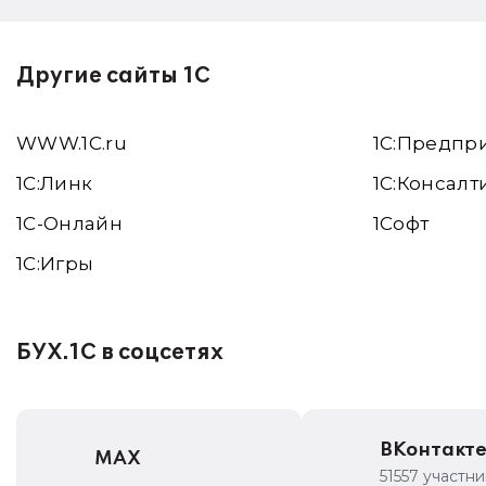
Другие сайты 1С
WWW.1С.ru
1С:Предпр
1С:Линк
1С:Консалт
1С-Онлайн
1Софт
1C:Игры
БУХ.1С в соцсетях
ВКонтакт
MAX
51557 участн