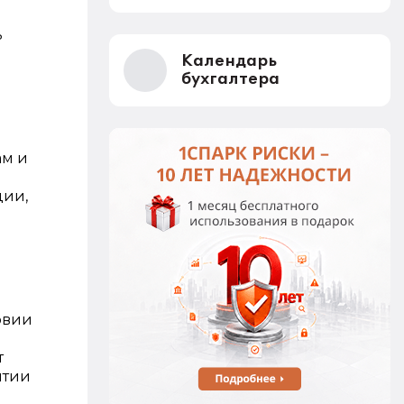
ь
Календарь
м
бухгалтера
ам и
ции,
овии
т
ытии