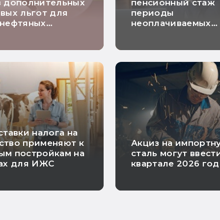
в дополнительных
пенсионный стаж
вых льгот для
периоды
 нефтяных
неоплачиваемых
ний
отпусков директо
неработающей ф
ставки налога на
ство применяют к
Акциз на импортн
ым постройкам на
сталь могут ввести
ах для ИЖС
квартале 2026 год