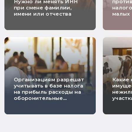
Нужно ли менять ИНН
проти
при смене фамилии,
налого
имени или отчества
малых
компа
Организациям разрешат
Какие 
учитывать в базе налога
имуще
на прибыль расходы на
нежил
оборонительные
участк
мероприятия