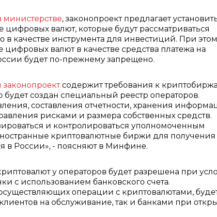
в министерстве
, законопроект предлагает установит
 цифровых валют, которые будут рассматриваться
 в качестве инструмента для инвестиций. При это
 цифровых валют в качестве средства платежа на
оссии будет по-прежнему запрещено.
 законопроект
содержит требования к криптобирж
о будет создан специальный реестр операторов.
ления, составления отчетности, хранения информа
правления рисками и размера собственных средств.
зироваться и контролироваться уполномоченным
Иностранные криптовалютные биржи для получения
 в России», - поясняют в Минфине.
криптовалют у операторов будет разрешена при усл
ки с использованием банковского счета.
 осуществляющих операции с криптовалютами, буде
клиентов на обслуживание, так и банками при откр