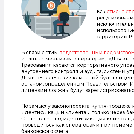
Как
отмечают 
регулирование
исключительно
использование
территории Р
В связи с этим
подготовленный ведомством
криптообменникам (операторам). «Для этог
Требования касаются корпоративного управ
внутреннего контроля и аудита, системы у
Деятельность таких компаний будет лицен
органом, определенным Правительством. 
лицензии должны будут зарегистрироваться
По замыслу законопроекта, купля-продажа 
идентификации клиента и только через бан
Соответственно, идентификация клиентов,
проводиться как операторами при приеме 
банковского счета.