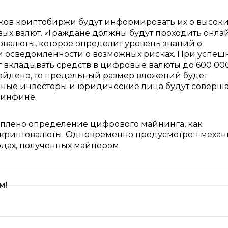
ков криптобиржи будут информировать их о высок
вых валют. «Граждане должны будут проходить онла
валюты, которое определит уровень знаний о
 осведомленности о возможных рисках. При успеш
 вкладывать средств в цифровые валюты до 600 00
ройдено, то предельный размер вложений будет
нные инвесторы и юридические лица будут соверша
Минфине.
реплено определение цифрового майнинга, как
е криптовалюты. Одновременно предусмотрен меха
дах, полученных майнером.
м!