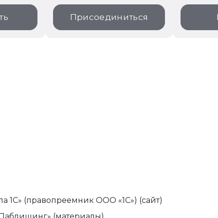
ть
Присоединиться
па 1С» (правопреемник ООО «1С»)
(сайт)
-Паблишинг» (материалы)