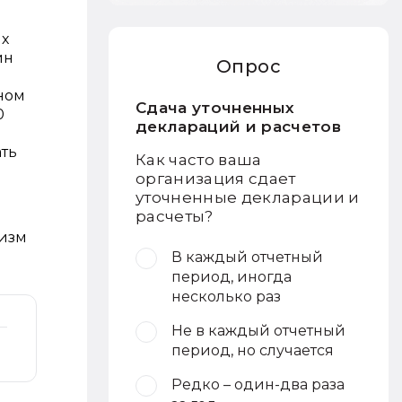
их
йн
Опрос
ном
Сдача уточненных
0
деклараций и расчетов
ть
Как часто ваша
организация сдает
уточненные декларации и
расчеты?
низм
В каждый отчетный
период, иногда
несколько раз
Не в каждый отчетный
период, но случается
Редко – один-два раза