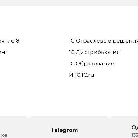
иятие 8
1С Отраслевые решени
инг
1С:Дистрибьюция
1С:Образование
ИТС.1C.ru
е
О
Telegram
иков
13