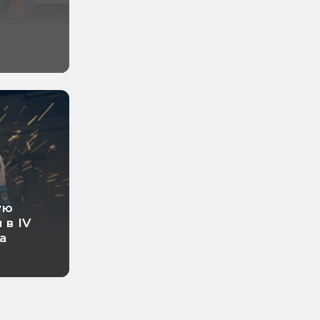
ра
ирмы
ую
 в IV
а