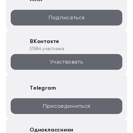
1С:Дистрибьюция
1С:Образование
Подписаться
ИТС.1C.ru
Образовательные программы
ВКонтакте
1С для торговли
51584 участника
1С:Торговая площадка
Участвовать
Telegram
Присоединиться
Одноклассники