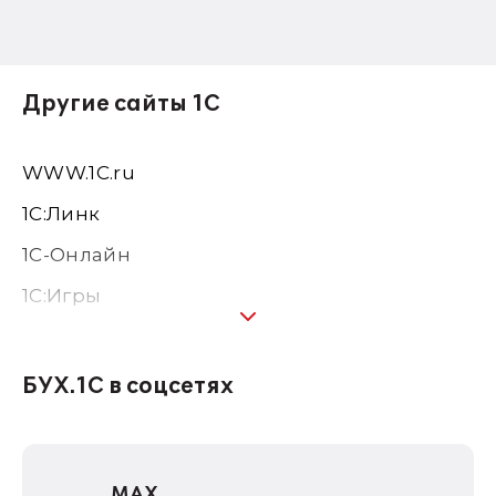
Другие сайты 1С
WWW.1С.ru
1С:Линк
1С-Онлайн
1C:Игры
1С:Предприятие 8
1С:Консалтинг
БУХ.1С в соцсетях
1Софт
1С Отраслевые решения
MAX