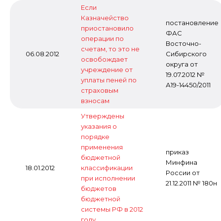
Если
Казначейство
постановление
приостановило
ФАС
операции по
Восточно-
счетам, то это не
06.08.2012
Сибирского
освобождает
округа от
учреждение от
19.07.2012 №
уплаты пеней по
А19-14450/2011
страховым
взносам
Утверждены
указания о
порядке
применения
приказ
бюджетной
Минфина
18.01.2012
классификации
России от
при исполнении
21.12.2011 № 180н
бюджетов
бюджетной
системы РФ в 2012
году