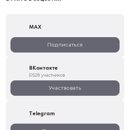
1Софт
1С Отраслевые решения
MAX
1С:Дистрибьюция
1С:Образование
Подписаться
ИТС.1C.ru
Образовательные программы
ВКонтакте
1С для торговли
51528 участников
1С:Торговая площадка
Участвовать
Telegram