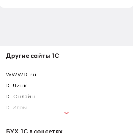
Другие сайты 1С
WWW.1С.ru
1С:Линк
1С-Онлайн
1C:Игры
1С:Предприятие 8
1С:Консалтинг
БУХ.1С в соцсетях