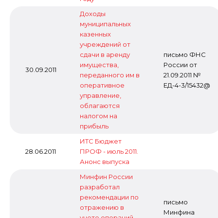
Доходы
муниципальных
казенных
учреждений от
сдачи в аренду
письмо ФНС
имущества,
России от
30.09.2011
переданного им в
21.09.2011 №
оперативное
ЕД-4-3/15432@
управление,
облагаются
налогом на
прибыль
ИТС Бюджет
28.06.2011
ПРОФ - июль 2011.
Анонс выпуска
Минфин России
разработал
рекомендации по
письмо
отражению в
Минфина
учете операций,