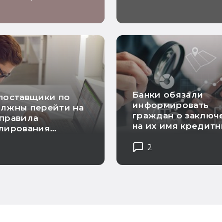
декларации о
соответствии
Банки обязали
поставщики по
информировать
олжны перейти на
граждан о заключ
правила
на их имя кредит
улирования
договоров
тоимости
2
кции