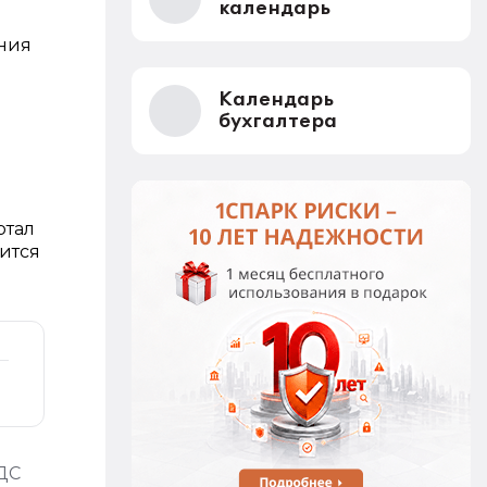
календарь
ения
Календарь
бухгалтера
ртал
сится
ДС