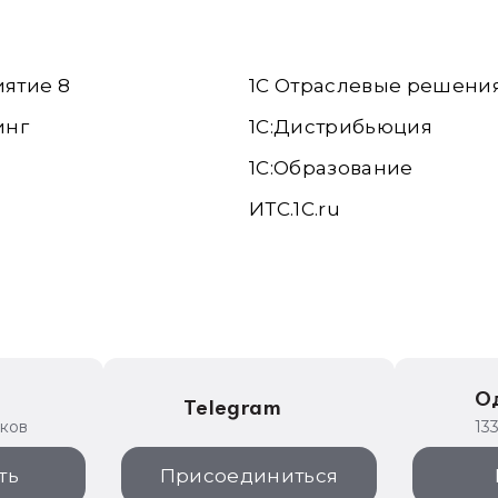
иятие 8
1С Отраслевые решени
инг
1С:Дистрибьюция
1С:Образование
ИТС.1C.ru
е
О
Telegram
иков
13
ть
Присоединиться