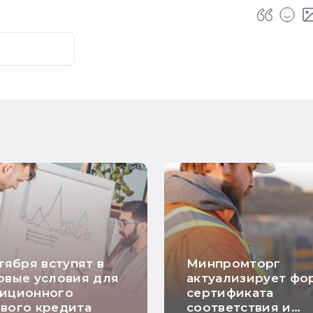
нтября вступят в
Минпромторг
овые условия для
актуализирует фо
тиционного
сертификата
вого кредита
соответствия и