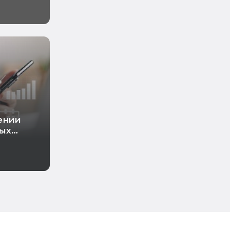
ении
ных