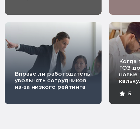
Когда 
ГОЗ д
Вправе ли работодатель
новые 
увольнять сотрудников
кальк
из-за низкого рейтинга
себес
5
проду