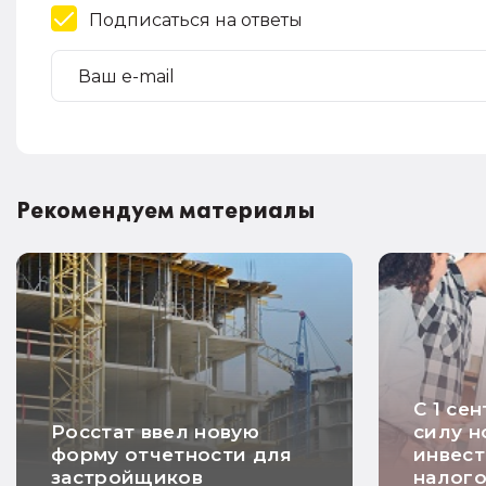
Подписаться на ответы
Рекомендуем материалы
С 1 се
Росстат ввел новую
силу н
форму отчетности для
инвес
застройщиков
налого