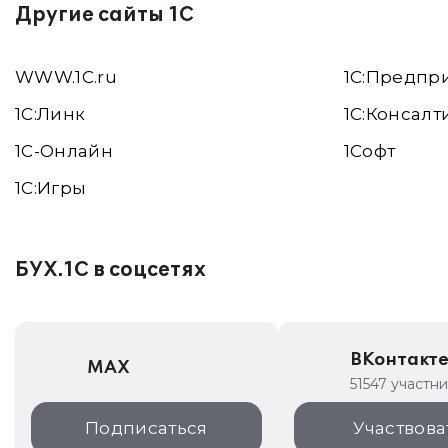
Другие сайты 1С
WWW.1С.ru
1С:Предпр
1С:Линк
1С:Консалт
1С-Онлайн
1Софт
1C:Игры
БУХ.1С в соцсетях
ВКонтакт
MAX
51547 участн
Подписаться
Участвова