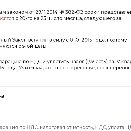
м законом от 29.11.2014 № 382-ФЗ сроки представл
сятся
с 20-го на 25 число месяца, следующего за
ый Закон вступил в силу с 01.01.2015 года, поэтому
яются с этой даты.
рацию по НДС и уплатить налог (1/3часть) за IV ква
15 года. Учитывая, что это воскресенье, срок перено
м!
арация по НДС
,
налоговая отчетность
,
НДС
,
уплата Н