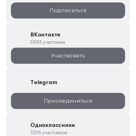
1С:Образование
Подписаться
ИТС.1C.ru
Образовательные программы
ВКонтакте
1С для торговли
51593 участника
1С:Торговая площадка
Участвовать
Telegram
Присоединиться
Одноклассники
13315 участников