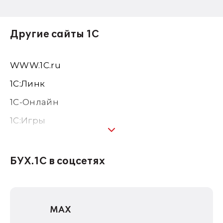
Другие сайты 1С
WWW.1С.ru
1С:Линк
1С-Онлайн
1C:Игры
1С:Предприятие 8
1С:Консалтинг
БУХ.1С в соцсетях
1Софт
1С Отраслевые решения
MAX
1С:Дистрибьюция