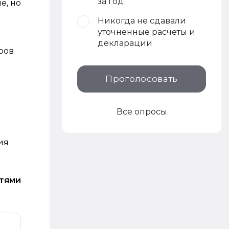
за год
е, но
Никогда не сдавали
уточненные расчеты и
декларации
ров
Проголосовать
Все опросы
ия
стями