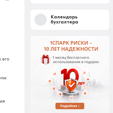
Календарь
бухгалтера
к его
ны:
ния