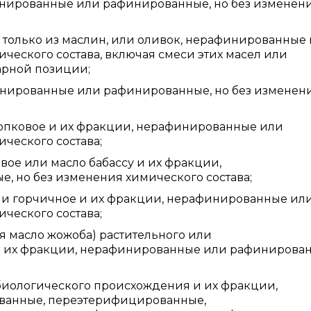
инированные или рафинированные, но без изменен
 только из маслин, или оливок, нерафинированные
ческого состава, включая смеси этих масел или
арной позиции;
инированные или рафинированные, но без изменен
лопковое и их фракции, нерафинированные или
ческого состава;
вое или масло бабассу и их фракции,
 но без изменения химического состава;
 или горчичное и их фракции, нерафинированные ил
ческого состава;
я масло жожоба) растительного или
 их фракции, нерафинированные или рафинирован
биологического происхождения и их фракции,
ованные, переэтерифицированные,