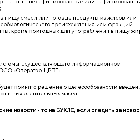
рованные, нерафинированные или рафинированны
;
в пищу смеси или готовые продукты из жиров или
икробиологического происхождения или фракций
ппы, кроме пригодных для употребления в пищу жи
истемы, осуществляющего информационное
 ООО «Оператор-ЦРПТ».
будет принято решение о целесообразности введен
ищевых растительных масел.
рские новости - то на БУХ.1С, если следить за ново