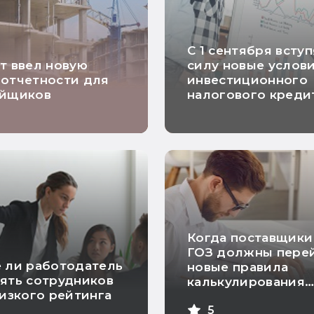
С 1 сентября вступ
т ввел новую
силу новые услов
отчетности для
инвестиционного
ойщиков
налогового креди
Когда поставщики
ГОЗ должны перей
 ли работодатель
новые правила
ять сотрудников
калькулирования
низкого рейтинга
себестоимости
5
продукции