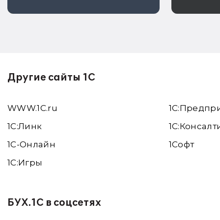
соответствии
Другие сайты 1С
WWW.1С.ru
1С:Предпр
1С:Линк
1С:Консалт
1С-Онлайн
1Софт
1C:Игры
БУХ.1С в соцсетях