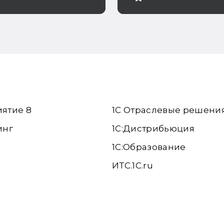
иятие 8
1С Отраслевые решени
инг
1С:Дистрибьюция
1С:Образование
ИТС.1C.ru