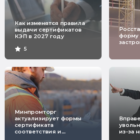
Как изменятся правила
Росста
выдачи сертификатов
форму 
КЭП в 2027 году
застр
5
Минпромторг
актуализирует формы
Вправе
сертификата
увольн
соответствия и
из-за 
декларации о