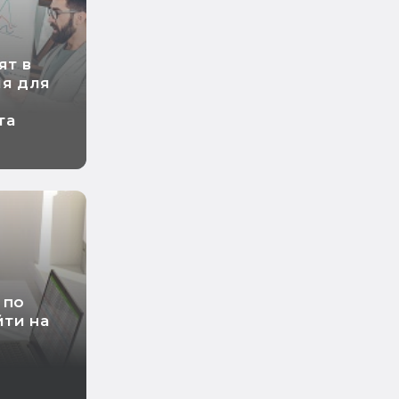
ят в
ия для
та
 по
ти на