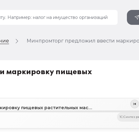
ение
Минпромторг предложил ввести маркиро
и маркировку пищевых
Минпромторг предложил ввести маркировку пищевых растительных масел
1C:Синтез р