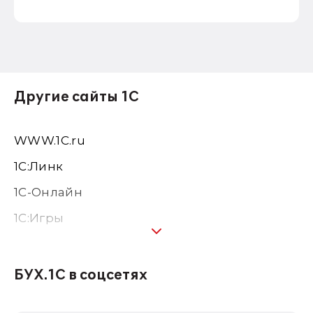
Другие сайты 1С
WWW.1С.ru
1С:Линк
1С-Онлайн
1C:Игры
1С:Предприятие 8
1С:Консалтинг
БУХ.1С в соцсетях
1Софт