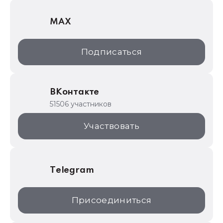
1С Отраслевые решения
MAX
1С:Дистрибьюция
1С:Образование
Подписаться
ИТС.1C.ru
Образовательные программы
ВКонтакте
1С для торговли
51506 участников
1С:Торговая площадка
Участвовать
Telegram
Присоединиться