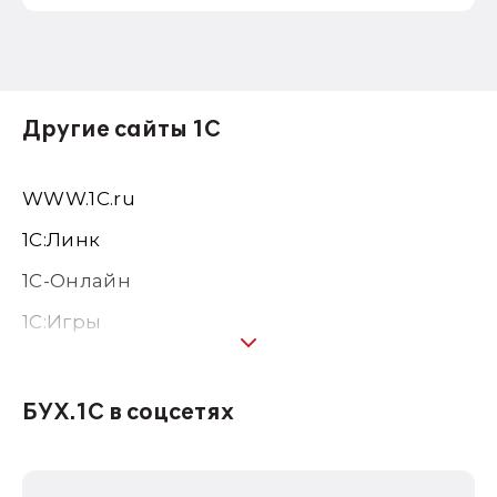
Другие сайты 1С
WWW.1С.ru
1С:Линк
1С-Онлайн
1C:Игры
1С:Предприятие 8
1С:Консалтинг
БУХ.1С в соцсетях
1Софт
1С Отраслевые решения