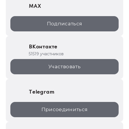
MAX
1С:Дистрибьюция
1С:Образование
Подписаться
ИТС.1C.ru
Образовательные программы
ВКонтакте
1С для торговли
51519 участников
1С:Торговая площадка
Участвовать
Telegram
Присоединиться