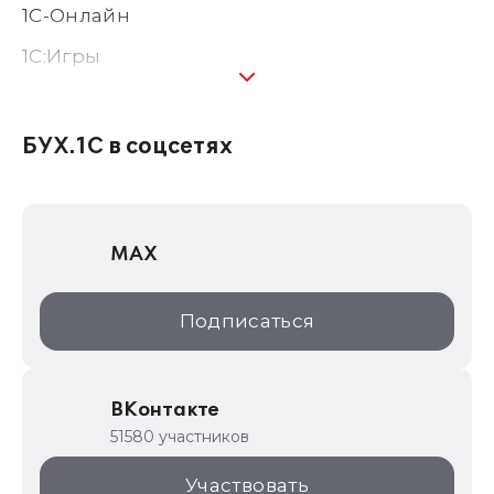
1С-Онлайн
1C:Игры
1С:Предприятие 8
1С:Консалтинг
БУХ.1С в соцсетях
1Софт
1С Отраслевые решения
MAX
1С:Дистрибьюция
1С:Образование
Подписаться
ИТС.1C.ru
Образовательные программы
ВКонтакте
1С для торговли
51580 участников
1С:Торговая площадка
Участвовать