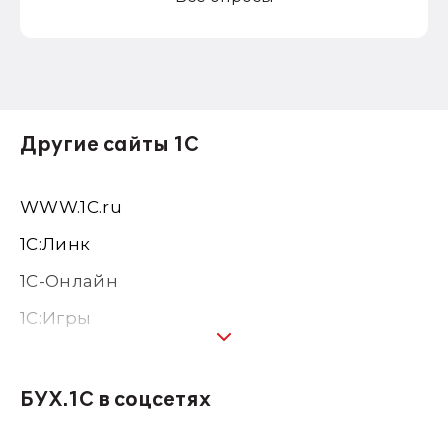
Другие сайты 1С
WWW.1С.ru
1С:Линк
1С-Онлайн
1C:Игры
1С:Предприятие 8
1С:Консалтинг
БУХ.1С в соцсетях
1Софт