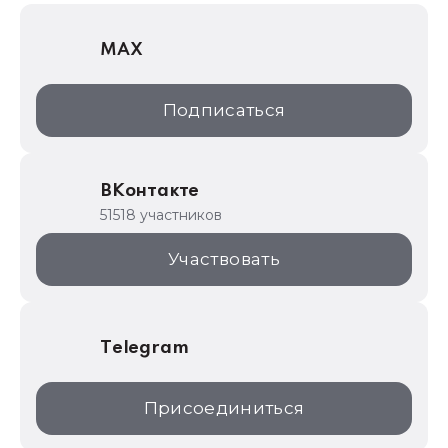
1С Отраслевые решения
MAX
1С:Дистрибьюция
1С:Образование
Подписаться
ИТС.1C.ru
Образовательные программы
ВКонтакте
1С для торговли
51518 участников
1С:Торговая площадка
Участвовать
Telegram
Присоединиться