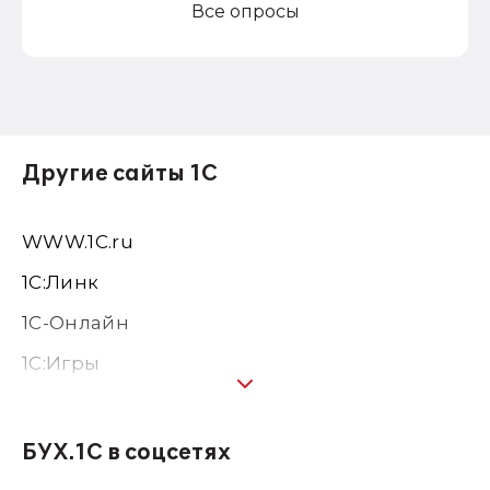
Все опросы
Другие сайты 1С
WWW.1С.ru
1С:Линк
1С-Онлайн
1C:Игры
1С:Предприятие 8
1С:Консалтинг
БУХ.1С в соцсетях
1Софт