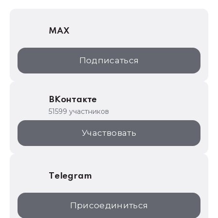
1С Отраслевые решения
MAX
1С:Дистрибьюция
1С:Образование
Подписаться
ИТС.1C.ru
Образовательные программы
ВКонтакте
1С для торговли
51599 участников
1С:Торговая площадка
Участвовать
Telegram
Присоединиться