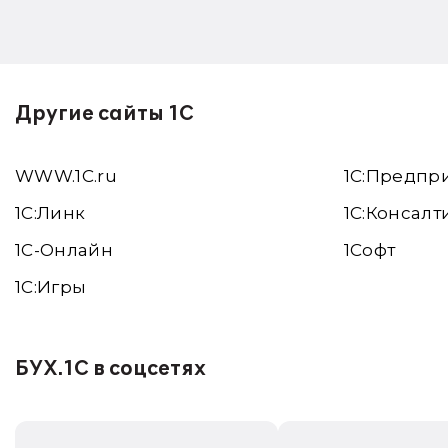
Другие сайты 1С
WWW.1С.ru
1С:Предпр
1С:Линк
1С:Консалт
1С-Онлайн
1Софт
1C:Игры
БУХ.1С в соцсетях