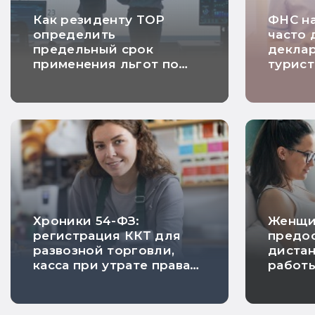
Как резиденту ТОР
ФНС на
определить
часто 
предельный срок
декла
применения льгот по
турист
налогу на прибыль
Хроники 54-ФЗ:
Женщи
регистрация ККТ для
предос
развозной торговли,
диста
касса при утрате права
работ
на ПСН и исключение
берем
риска проверки