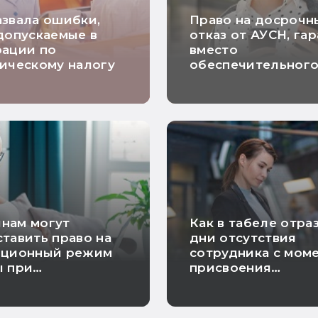
звала ошибки,
Право на досрочн
допускаемые в
отказ от АУСН, га
рации по
вместо
ическому налогу
обеспечительног
платежа и расчет
НДС по длящимся
договорам: самые
хорошие новости
недели
нам могут
Как в табеле отра
тавить право на
дни отсутствия
нционный режим
сотрудника с мом
ы при
присвоения
енности
инвалидности до
увольнения