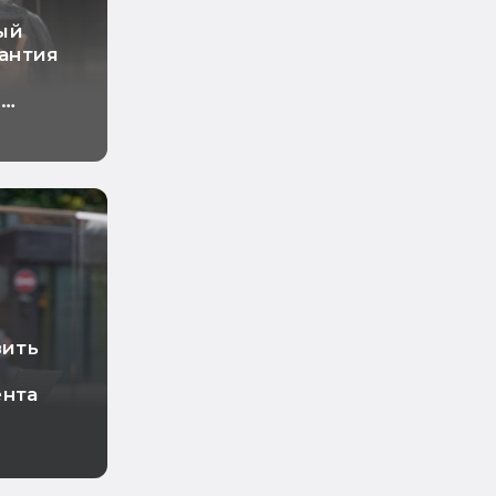
ый
рантия
о
ный
зить
ента