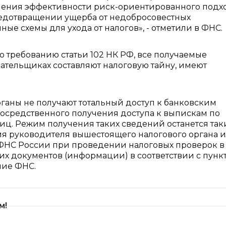
шения эффективности риск-ориентированного подх
редотвращении ущерба от недобросовестных
е схемы для ухода от налогов», - отметили в ФНС.
о требованию статьи 102 НК РФ, все получаемые
ательщиках составляют налоговую тайну, имеют
рганы не получают тотальный доступ к банковским
посредственного получения доступа к выпискам по
лиц. Режим получения таких сведений останется та
асия руководителя вышестоящего налогового органа 
 ФНС России при проведении налоговых проверок в
их документов (информации) в соответствии с пункт
ие ФНС.
м!