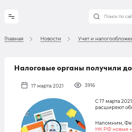
Главная
Новости
Учет и налогооблож
Учет и
налогообложение
Автоматизация
Налоговые органы получили до
3916
17 марта 2021
С 17 марта 202
расширяют обя
Напомним, Фед
НК РФ новые 