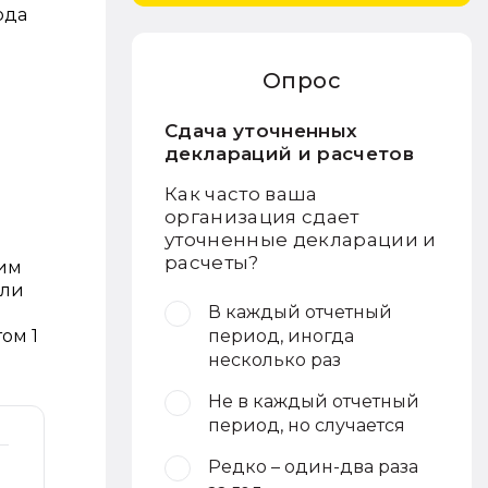
ода
Опрос
Сдача уточненных
деклараций и расчетов
Как часто ваша
организация сдает
уточненные декларации и
расчеты?
ким
или
В каждый отчетный
ом 1
период, иногда
несколько раз
Не в каждый отчетный
период, но случается
Редко – один-два раза