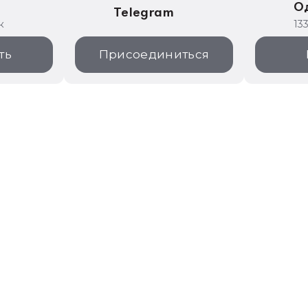
е
О
Telegram
к
13
ть
Присоединиться