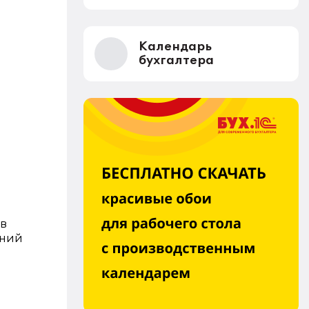
Календарь
бухгалтера
 в
ений