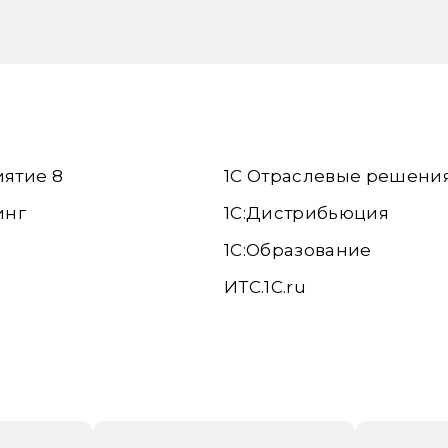
иятие 8
1С Отраслевые решени
инг
1С:Дистрибьюция
1С:Образование
ИТС.1C.ru