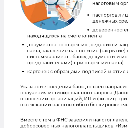
налоговым ор
паспортов лиц
денежных сред
доверенностей
находящихся на счете клиента;
документов по открытию, ведению и зак
счета, заявление на открытие (закрытие)
системы «клиент - банк», документы и 
представителями) при открытии счета);
карточек с образцами подписей и оттиск
Указанные сведения банк должен направить
получения мотивированного запроса. Данн
отношении организаций, ИП и физлиц при
о взыскании налогов либо о блокировке счет
Вместе с тем в ФНС заверили налогоплател
добросовестных налогоплательщиков. «Изм