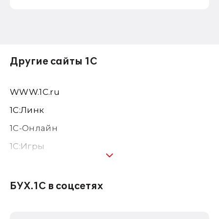
Другие сайты 1С
WWW.1С.ru
1С:Линк
1С-Онлайн
1C:Игры
1С:Предприятие 8
1С:Консалтинг
БУХ.1С в соцсетях
1Софт
1С Отраслевые решения