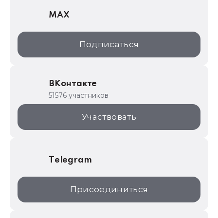
MAX
1С:Дистрибьюция
1С:Образование
Подписаться
ИТС.1C.ru
Образовательные программы
ВКонтакте
1С для торговли
51576 участников
1С:Торговая площадка
Участвовать
Telegram
Присоединиться