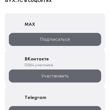
БУХ.1С в соцсетях
1Софт
1С Отраслевые решения
MAX
1С:Дистрибьюция
1С:Образование
Подписаться
ИТС.1C.ru
Образовательные программы
ВКонтакте
1С для торговли
51584 участника
1С:Торговая площадка
Участвовать
Telegram