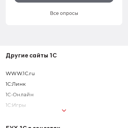
Все опросы
Другие сайты 1С
WWW.1С.ru
1С:Линк
1С-Онлайн
1C:Игры
1С:Предприятие 8
1С:Консалтинг