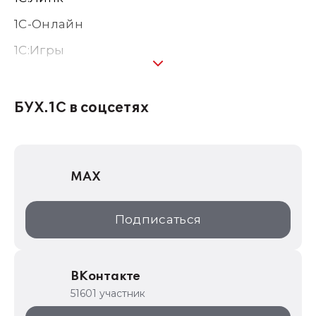
1С-Онлайн
1C:Игры
1С:Предприятие 8
1С:Консалтинг
БУХ.1С в соцсетях
1Софт
1С Отраслевые решения
MAX
1С:Дистрибьюция
1С:Образование
Подписаться
ИТС.1C.ru
Образовательные программы
ВКонтакте
1С для торговли
51601 участник
1С:Торговая площадка