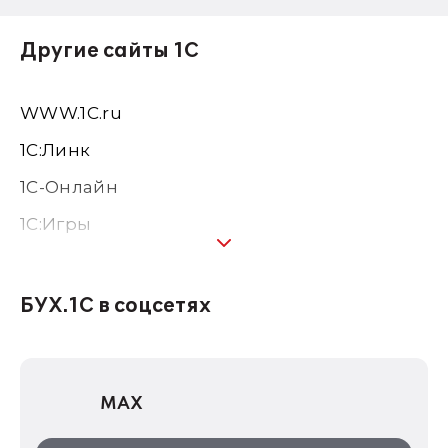
Другие сайты 1С
WWW.1С.ru
1С:Линк
1С-Онлайн
1C:Игры
1С:Предприятие 8
1С:Консалтинг
БУХ.1С в соцсетях
1Софт
1С Отраслевые решения
MAX
1С:Дистрибьюция
1С:Образование