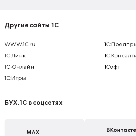
Другие сайты 1С
WWW.1С.ru
1С:Предпр
1С:Линк
1С:Консалт
1С-Онлайн
1Софт
1C:Игры
БУХ.1С в соцсетях
ВКонтакт
MAX