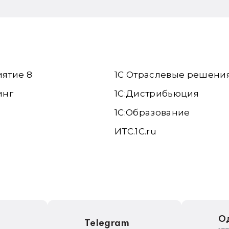
иятие 8
1С Отраслевые решени
инг
1С:Дистрибьюция
1С:Образование
ИТС.1C.ru
е
О
Telegram