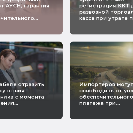
от АУСН, гарантия
регистрация ККТ 
о
развозной торговл
ечительного
касса при утрате 
а и расчетный
на ПСН и исключе
о длящимся
риска проверки
рам: самые
ие новости
и
табеле отразить
Импортеров могу
сутствия
освободить от уп
ника с момента
обеспечительног
оения
платежа при
идности до
предъявлении
нения
банковской гаран