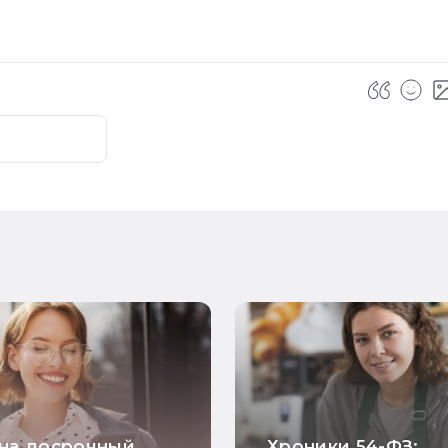
 на досрочный
Хроники 54-ФЗ: