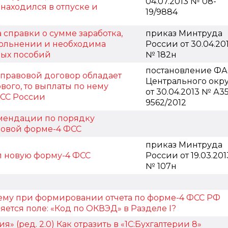
04.07.2013 № 08-
 находился в отпуске и
19/9884
справки о сумме заработка,
приказ Минтруда
вольнении и необходима
России от 30.04.20
ных пособий
№ 182н
постановление ФА
-правовой договор обладает
Центрального окру
ого, то выплаты по нему
от 30.04.2013 № А35
ФСС России
9562/2012
мендации по порядку
 новой форме-4 ФСС
приказ Минтруда
л новую форму-4 ФСС
России от 19.03.201
№ 107н
чему при формировании отчета по форме-4 ФСС РФ
яется поле: «Код по ОКВЭД» в Разделе I?
» (ред. 2.0) Как отразить в «1С:Бухгалтерии 8»