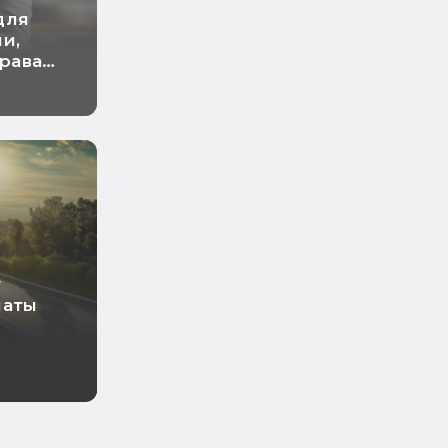
для
и,
права
ние
т
латы
о
тии