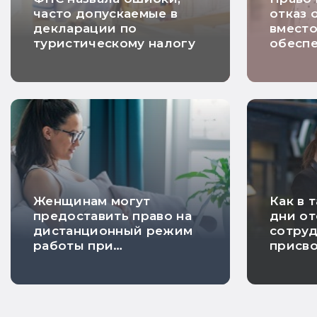
часто допускаемые в
отказ 
декларации по
вмест
туристическому налогу
обесп
платеж
НДС п
догово
хорош
недел
Женщинам могут
Как в 
предоставить право на
дни от
дистанционный режим
сотруд
работы при
присв
беременности
инвал
уволь