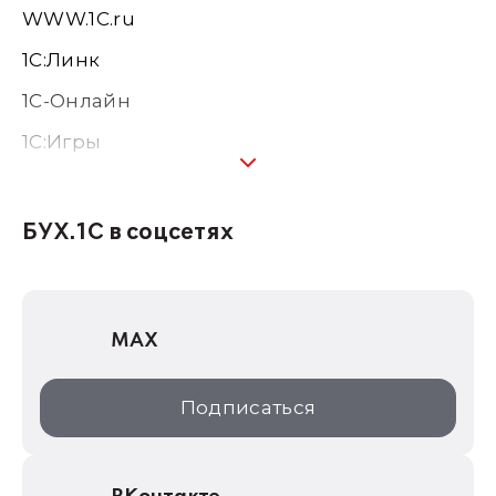
WWW.1С.ru
1С:Линк
1С-Онлайн
1C:Игры
1С:Предприятие 8
1С:Консалтинг
БУХ.1С в соцсетях
1Софт
1С Отраслевые решения
MAX
1С:Дистрибьюция
1С:Образование
Подписаться
ИТС.1C.ru
Образовательные программы