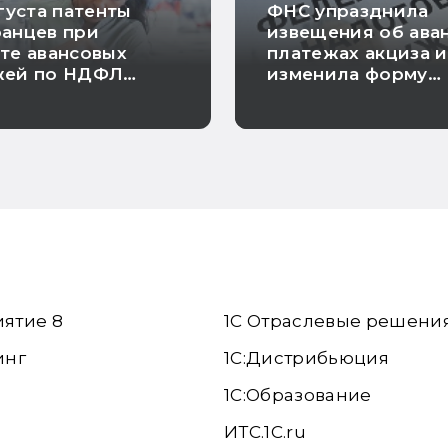
вгуста патенты
ФНС упразднила
анцев при
извещения об ава
те авансовых
платежах акциза и
жей по НДФЛ
изменила форму
автоматически
заявления о
роваться
согласовании рас
иятие 8
1С Отраслевые решени
инг
1С:Дистрибьюция
1С:Образование
ИТС.1C.ru