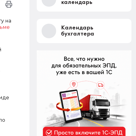
календарь
у на
ьме
Календарь
бухгалтера
й
и
виде
по