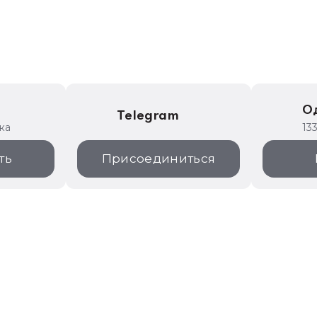
е
О
Telegram
ка
13
ть
Присоединиться