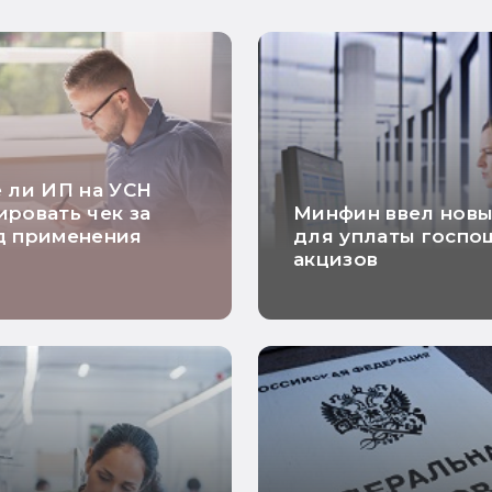
 ли ИП на УСН
ровать чек за
Минфин ввел нов
д применения
для уплаты госпо
акцизов