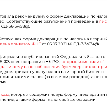
товила рекомендуемую форму декларации по налог
ес. Соответствующие разъяснения приведены в
пис
№ СД-36-3/458@.
йствующая форма декларации по налогу на игорны
дена приказом ФНС
от 05.07.2021 № ЕД-7-3/634@.
 официально опубликованный Федеральный закон от
425-ФЗ внес поправки в НК РФ,
которые изменили с 1
ода систему налогообложения букмекерских контр 
редусматривают уплату налога на игорный бизнес в
принятых ими ставок (за вычетом расходов), а не в 
емя.
иказа
, который содержит новую форму декларации 
лнения, а также формат налоговой декларации.