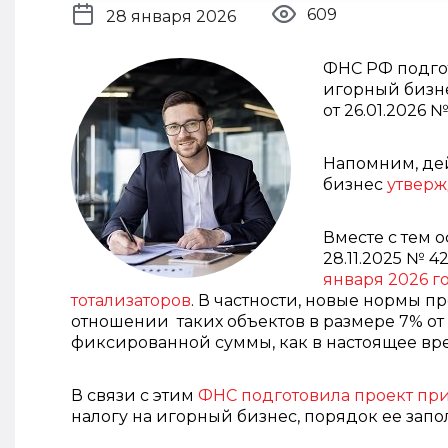
609
28 января 2026
ФНС РФ подго
игорный бизн
от 26.01.2026 
Напомним, де
бизнес
утверж
Вместе с тем
28.11.2025 № 
января 2026 г
тотализаторов
. В частности, новые нормы п
отношении таких объектов в размере 7% от 
фиксированной суммы, как в настоящее вр
В связи с этим
ФНС подготовила проект пр
налогу на игорный бизнес, порядок ее запо