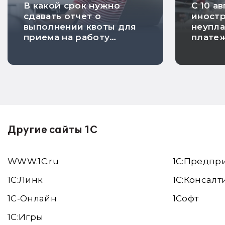
В какой срок нужно
С 10 а
сдавать отчет о
иностр
выполнении квоты для
неупла
приема на работу
плате
инвалидов
будут 
аннули
Другие сайты 1С
WWW.1С.ru
1С:Предпр
1С:Линк
1С:Консалт
1С-Онлайн
1Софт
1C:Игры