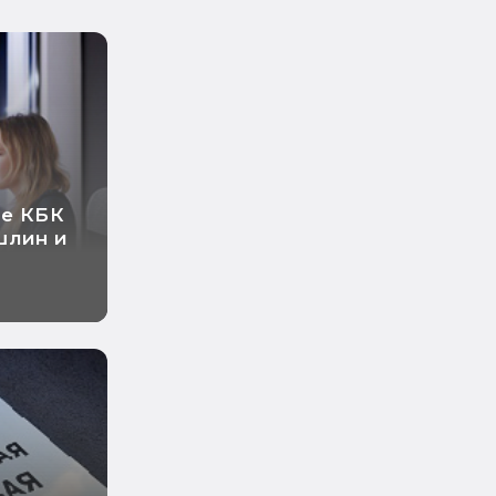
ые КБК
шлин и